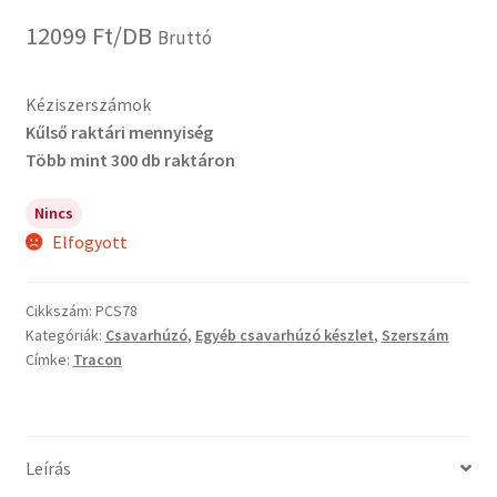
12099
Ft
/DB
Bruttó
Kéziszerszámok
Kűlső raktári mennyiség
Több mint 300 db raktáron
Nincs
Elfogyott
Cikkszám:
PCS78
Kategóriák:
Csavarhúzó
,
Egyéb csavarhúzó készlet
,
Szerszám
Címke:
Tracon
Leírás