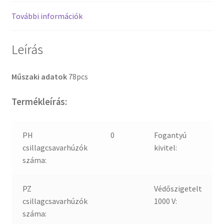
További információk
Leírás
Műszaki adatok
78pcs
Termékleírás:
PH
0
Fogantyú
csillagcsavarhúzók
kivitel:
száma:
PZ
Védőszigetelt
csillagcsavarhúzók
1000 V:
száma: