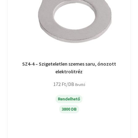
SZ4-4 – Szigeteletlen szemes saru, ónozott
elektrolitréz
172
Ft
/DB
Bruttó
Rendelhető
3800 DB