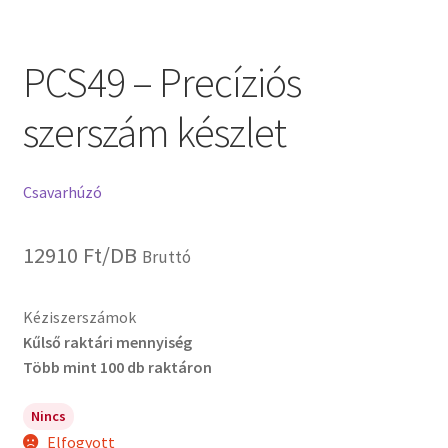
PCS49 – Precíziós
szerszám készlet
Csavarhúzó
12910
Ft
/DB
Bruttó
Kéziszerszámok
Kűlső raktári mennyiség
Több mint 100 db raktáron
Nincs
Elfogyott