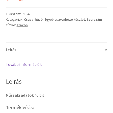
Cikkszám:
PCS49
Kategóriák:
Csavarhúzó
,
Egyéb csavarhúzó készlet
,
Szerszám
Címke:
Tracon
Leírás
További információk
Leírás
Műszaki adatok
46 bit
Termékleírás: