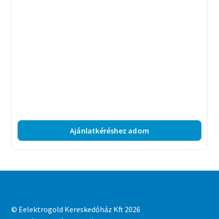
Ajánlatkéréshez adom
© Eelektrogold Kereskedőház Kft 2026