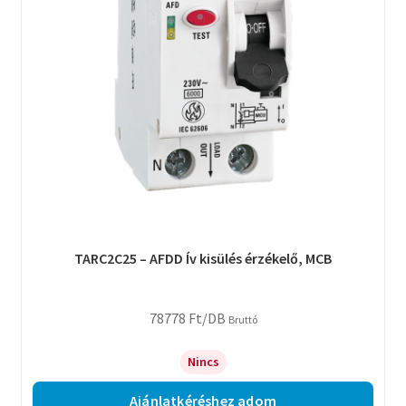
TARC2C25 – AFDD Ív kisülés érzékelő, MCB
78778
Ft
/DB
Bruttó
Nincs
Ajánlatkéréshez adom