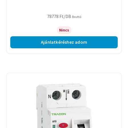
78778
Ft
/DB
Bruttó
Nincs
Ajánlatkéréshez adom