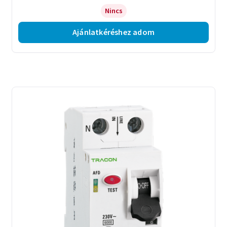
Nincs
Ajánlatkéréshez adom