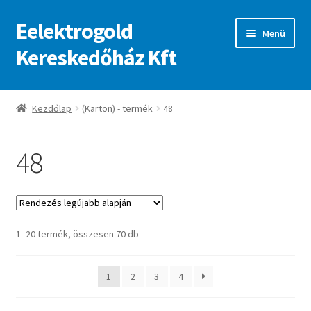
Eelektrogold
Ugrás
Kilépés
Menü
a
a
Kereskedőház Kft
navigációhoz
tartalomba
Kezdőlap
Kezdőlap
(Karton) - termék
48
A fiókom
48
Adatvédelmi irányelvek
ajanlatkeres
Sorted
1–20 termék, összesen 70 db
by
latest
1
2
3
4