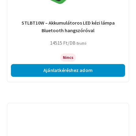
STLBT10W – Akkumulátoros LED kézi lámpa
Bluetooth hangszóróval
14515
Ft
/DB
Bruttó
Nincs
Ajánlatkéréshez adom