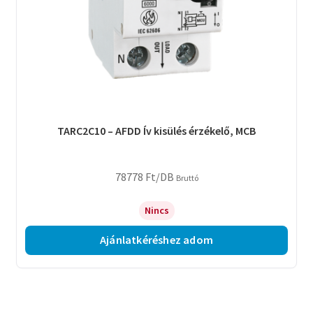
TARC2C10 – AFDD Ív kisülés érzékelő, MCB
78778
Ft
/DB
Bruttó
Nincs
Ajánlatkéréshez adom