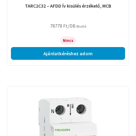
TARC2C32 – AFDD Ív kisülés érzékelő, MCB
78778
Ft
/DB
Bruttó
Nincs
Ajánlatkéréshez adom