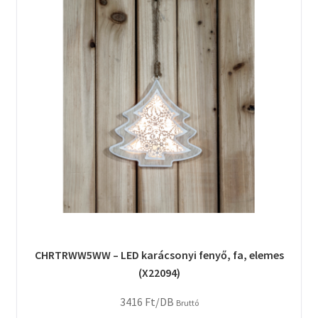
CHRTRWW5WW – LED karácsonyi fenyő, fa, elemes
(X22094)
3416
Ft
/DB
Bruttó