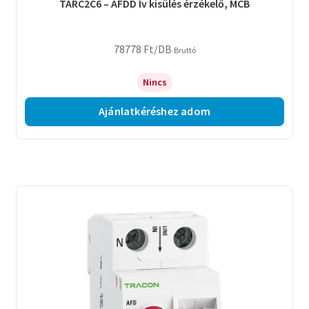
TARC2C6 – AFDD Ív kisülés érzékelő, MCB
78778
Ft
/DB
Bruttó
Nincs
Ajánlatkéréshez adom