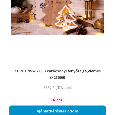
CHRHT7WW – LED karácsonyi fenyőfa,fa,elemes
(X23006)
3882
Ft
/DB
Bruttó
Nincs
Ajánlatkéréshez adom