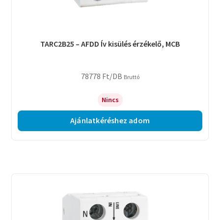
TARC2B25 – AFDD Ív kisülés érzékelő, MCB
78778
Ft
/DB
Bruttó
Nincs
Ajánlatkéréshez adom