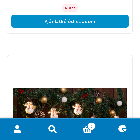
Nincs
Ajánlatkéréshez adom
0
Ajánlatkosár
0