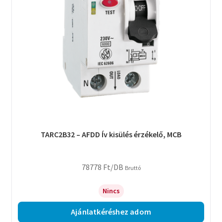
TARC2B32 – AFDD Ív kisülés érzékelő, MCB
78778
Ft
/DB
Bruttó
Nincs
Ajánlatkéréshez adom