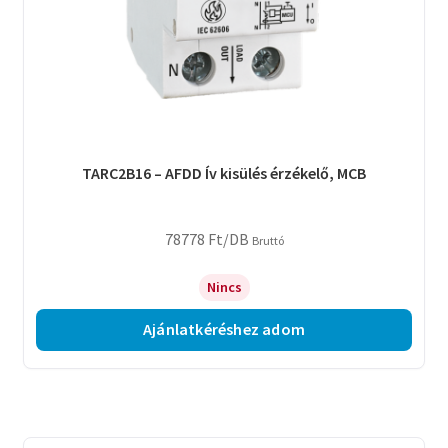
TARC2B16 – AFDD Ív kisülés érzékelő, MCB
78778
Ft
/DB
Bruttó
Nincs
Ajánlatkéréshez adom