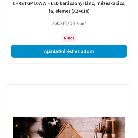
CHRSTGM10WW – LED karácsonyi lánc, mézeskalács,
fa, elemes (X24018)
2605
Ft
/DB
Bruttó
Nincs
Ajánlatkéréshez adom