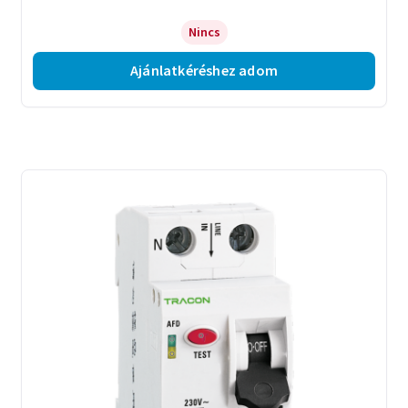
Nincs
Ajánlatkéréshez adom