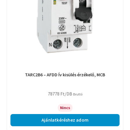
TARC2B6 – AFDD Ív kisülés érzékelő, MCB
78778
Ft
/DB
Bruttó
Nincs
Ajánlatkéréshez adom