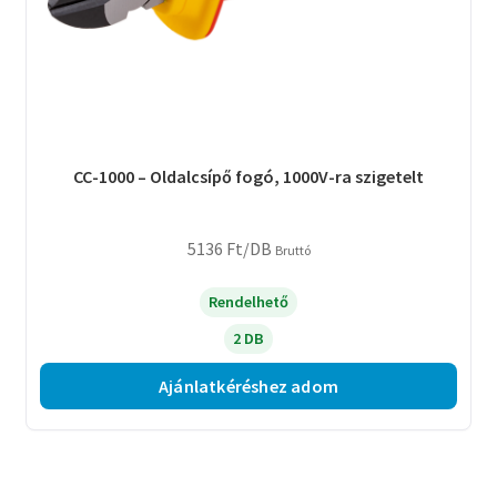
CC-1000 – Oldalcsípő fogó, 1000V-ra szigetelt
5136
Ft
/DB
Bruttó
Rendelhető
2 DB
Ajánlatkéréshez adom