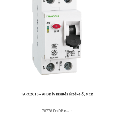
TARC2C16 – AFDD Ív kisülés érzékelő, MCB
78778
Ft
/DB
Bruttó