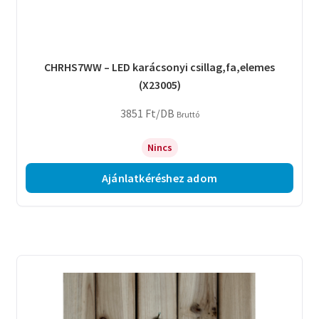
CHRHS7WW – LED karácsonyi csillag,fa,elemes
(X23005)
3851
Ft
/DB
Bruttó
Nincs
Ajánlatkéréshez adom