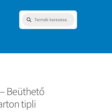
Products
search
– Beüthető
rton tipli