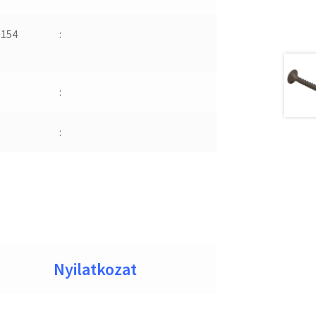
0154
:
b
:
b
:
Nyilatkozat