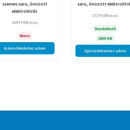
szemes saru, ónozott
saru, ónozott elektrolitr
elektrolitréz
172
Ft
/DB
Bruttó
169
Ft
/DB
Bruttó
Rendelhető
Nincs
3800 DB
Ajánlatkéréshez adom
Ajánlatkéréshez adom