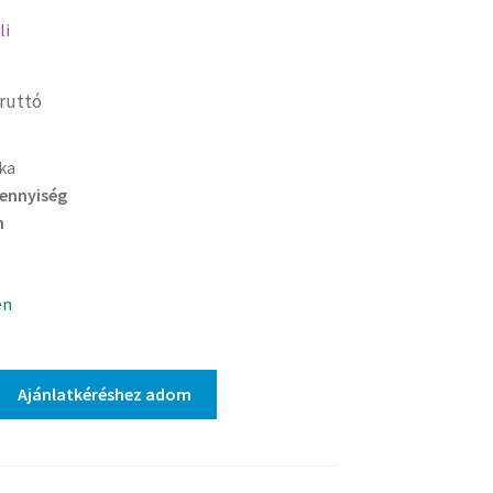
li
ruttó
ka
mennyiség
n
en
Ajánlatkéréshez adom