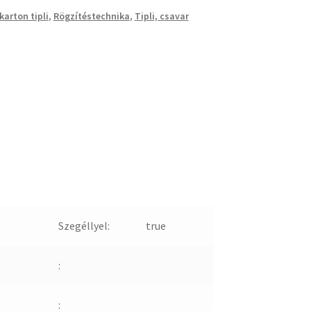
karton tipli
,
Rögzítéstechnika
,
Tipli, csavar
Szegéllyel:
true
:
: