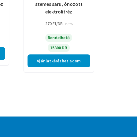
éz
szemes saru, ónozott
elektrolitréz
270
Ft
/DB
Bruttó
Rendelhető
15300 DB
Ajánlatkéréshez adom