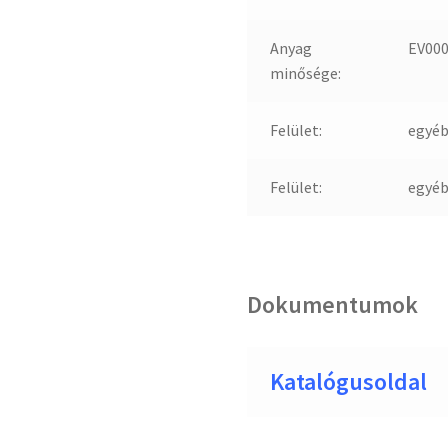
Anyag
EV00
minősége:
Felület:
egyé
Felület:
egyé
Dokumentumok
Katalógusoldal