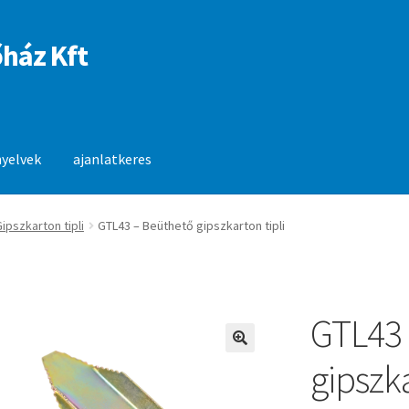
ház Kft
nyelvek
ajanlatkeres
anlatkeres
ipszkarton tipli
GTL43 – Beüthető gipszkarton tipli
GTL43 
🔍
gipszka