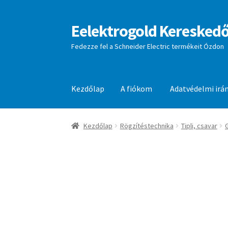
Eelektrogold Kereskedő
Ugrás
Kilépés
a
a
Fedezze fel a Schneider Electric termékeit Ózdon
navigációhoz
tartalomba
Kezdőlap
A fiókom
Adatvédelmi irá
Kezdőlap
A fiókom
Adatvédelmi irányelvek
aj
Kezdőlap
Rögzítéstechnika
Tipli, csavar
G