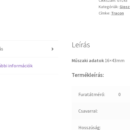
Cikkszám:
GTL43
mennyiség
Kategóriák:
Gipsz
Címke:
Tracon
Leírás
ás
Műszaki adatok
16×43mm
bbi információk
Termékleírás:
Furatátmérő:
0
Csavarral:
Hosszúság: