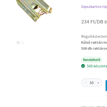
Gipszkarton tip
234
Ft
/DB
B
Rögzítéstechni
Kűlső raktári 
500 db raktáro
Rendelhető
500 készlet
GTL43
−
+
-
Beüthető
gipszkarton
tipli