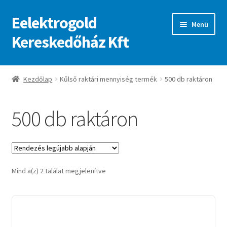
Eelektrogold
Ugrás
Kilépés
Menü
a
a
Kereskedőház Kft
navigációhoz
tartalomba
Kezdőlap
Kezdőlap
Kűlső raktári mennyiség termék
500 db raktáron
A fiókom
500 db raktáron
Adatvédelmi irányelvek
ajanlatkeres
Sorted
Mind a(z) 2 találat megjelenítve
by
latest