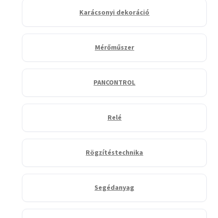
Karácsonyi dekoráció
Mérőműszer
PANCONTROL
Relé
Rögzítéstechnika
Segédanyag