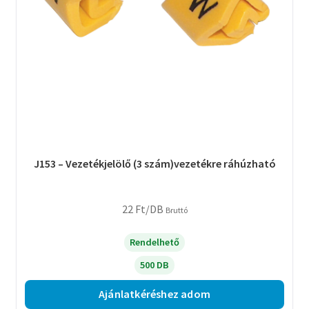
J153 – Vezetékjelölő (3 szám)vezetékre ráhúzható
22
Ft
/DB
Bruttó
Rendelhető
500 DB
Ajánlatkéréshez adom