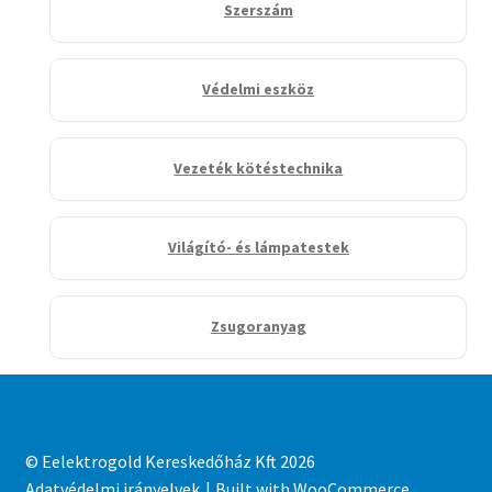
Szerszám
Védelmi eszköz
Vezeték kötéstechnika
Világító- és lámpatestek
Zsugoranyag
© Eelektrogold Kereskedőház Kft 2026
Adatvédelmi irányelvek
Built with WooCommerce
.