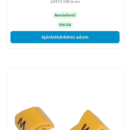
234
Ft
/DB
Bruttó
Rendelhető
500 DB
Ajánlatkéréshez adom