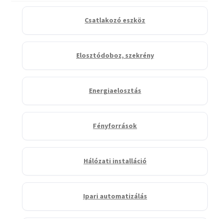
Csatlakozó eszköz
Elosztódoboz, szekrény
Energiaelosztás
Fényforrások
Hálózati installáció
Ipari automatizálás