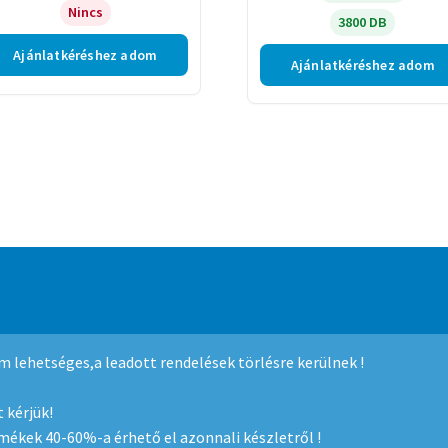
Nincs
3800 DB
Ajánlatkéréshez adom
Ajánlatkéréshez adom
mmerce
.
nem lehetséges,a leadott rendelések törlésre kerülnek !
 kérjük!
rmékek 40-60%-a érhető el azonnali készletről !