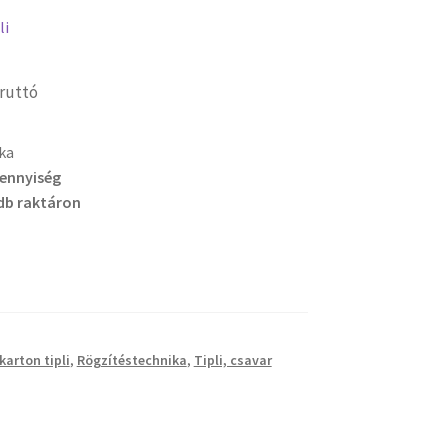
li
ruttó
ka
mennyiség
db raktáron
karton tipli
,
Rögzítéstechnika
,
Tipli, csavar