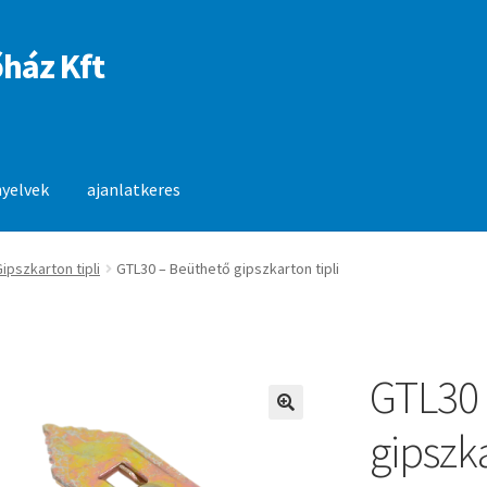
ház Kft
nyelvek
ajanlatkeres
anlatkeres
ipszkarton tipli
GTL30 – Beüthető gipszkarton tipli
GTL30 
🔍
gipszka