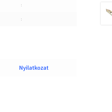
b
:
b
:
Nyilatkozat