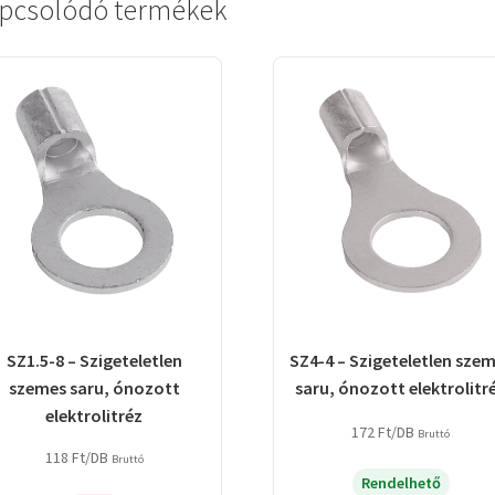
pcsolódó termékek
SZ1.5-8 – Szigeteletlen
SZ4-4 – Szigeteletlen sze
szemes saru, ónozott
saru, ónozott elektrolitr
elektrolitréz
172
Ft
/DB
Bruttó
118
Ft
/DB
Bruttó
Rendelhető