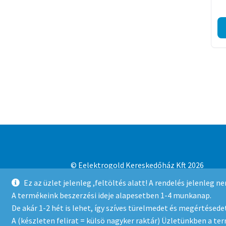
© Eelektrogold Kereskedőház Kft 2026
Adatvédelmi irányelvek
Built with WooCo
Ez az üzlet jelenleg ,feltöltés alatt! A rendelés jelenleg 
A termékeink beszerzési ideje alapesetben 1-4 munkanap.
De akár 1-2 hét is lehet, így szíves türelmedet és megértésedet
A (készleten felirat = külsö nagyker raktár) Üzletünkben a te