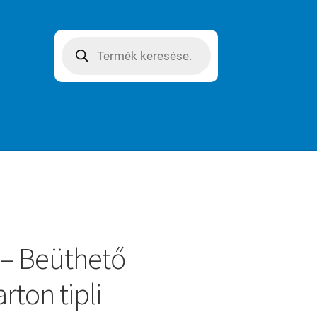
Products
search
– Beüthető
rton tipli