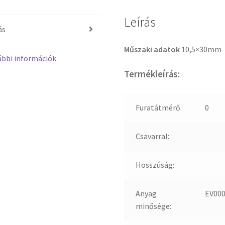
Leírás
ás
Műszaki adatok
10,5×30mm
bbi információk
Termékleírás:
Furatátmérő:
0
Csavarral:
Hosszúság:
Anyag
EV00
minősége: