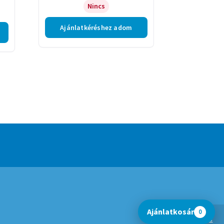
Nincs
Ajánlatkéréshez adom
Ajánlatkosár
0
Bezárás