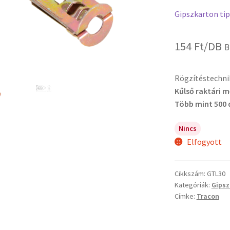
Gipszkarton tip
154
Ft
/DB
B
Rögzítéstechni
Kűlső raktári 
Több mint 500 
Nincs
Elfogyott
Cikkszám:
GTL30
Kategóriák:
Gipsz
Címke:
Tracon