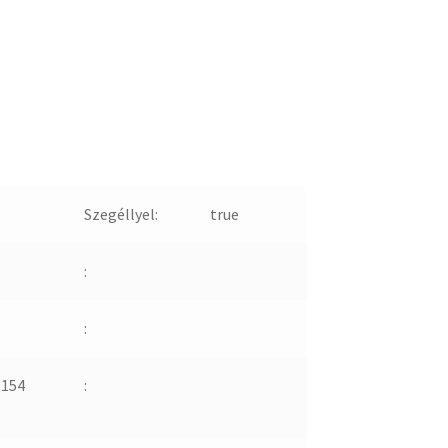
Szegéllyel:
true
:
:
0154
: