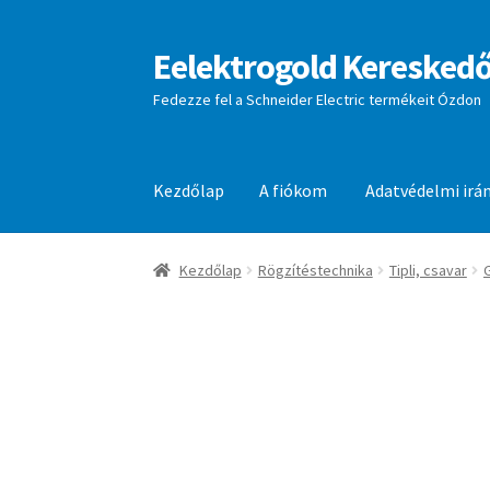
Eelektrogold Kereskedő
Ugrás
Kilépés
a
a
Fedezze fel a Schneider Electric termékeit Ózdon
navigációhoz
tartalomba
Kezdőlap
A fiókom
Adatvédelmi irá
Kezdőlap
A fiókom
Adatvédelmi irányelvek
aj
Kezdőlap
Rögzítéstechnika
Tipli, csavar
G