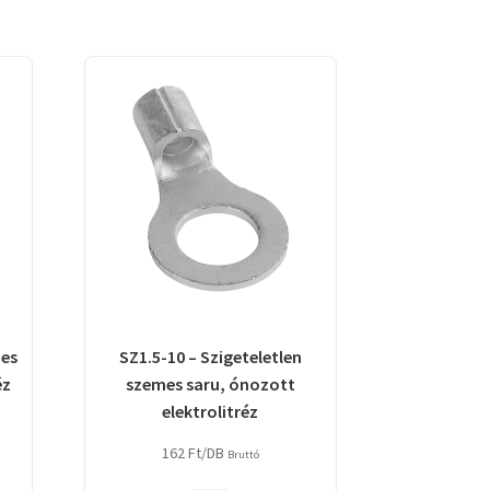
mes
SZ1.5-10 – Szigeteletlen
éz
szemes saru, ónozott
elektrolitréz
162
Ft
/DB
Bruttó