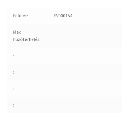
Felület:
EV000154
:
Max.
:
húzóterhelés:
:
:
:
:
:
:
:
: