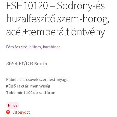
FSH10120 – Sodrony-és
huzalfeszítő szem-horog,
acél+temperált öntvény
Fém feszítő, bilincs, karabiner
3654
Ft
/DB
Bruttó
Kábelek és csövek szerelési anyagai
Kűlső raktári mennyiség
Több mint 100 db raktáron
Nincs
Elfogyott