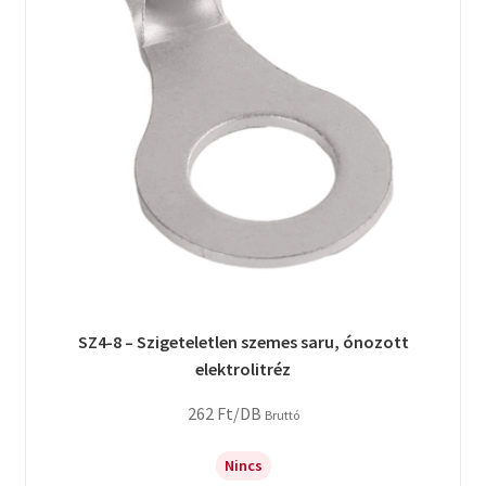
SZ4-8 – Szigeteletlen szemes saru, ónozott
elektrolitréz
262
Ft
/DB
Bruttó
Nincs