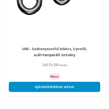
U08 – Sodronyszorító bilincs, U profil,
acél+temperált öntvény
343
Ft
/DB
Bruttó
Nincs
Ajánlatkéréshez adom