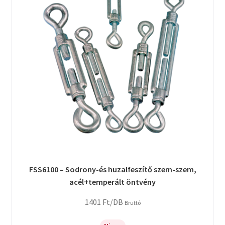
FSS6100 – Sodrony-és huzalfeszítő szem-szem,
acél+temperált öntvény
1401
Ft
/DB
Bruttó