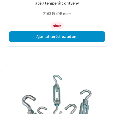
acél+temperált öntvény
2163
Ft
/DB
Bruttó
Nincs
Ajánlatkéréshez adom