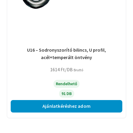
U16 – Sodronyszorító bilincs, U profil,
acél+temperált öntvény
1614
Ft
/DB
Bruttó
Rendelhető
91 DB
Ajánlatkéréshez adom