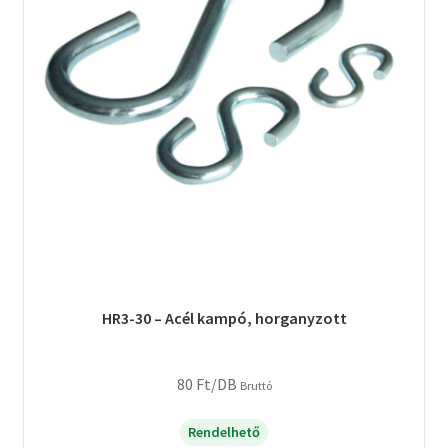
HR3-30 – Acél kampó, horganyzott
80
Ft
/DB
Bruttó
Rendelhető