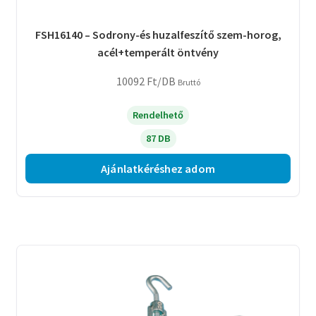
FSH16140 – Sodrony-és huzalfeszítő szem-horog,
acél+temperált öntvény
10092
Ft
/DB
Bruttó
Rendelhető
87 DB
Ajánlatkéréshez adom