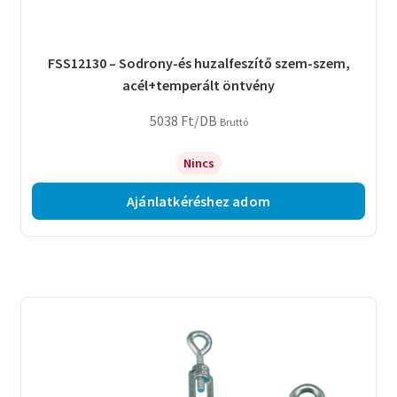
FSS12130 – Sodrony-és huzalfeszítő szem-szem,
acél+temperált öntvény
5038
Ft
/DB
Bruttó
Nincs
Ajánlatkéréshez adom