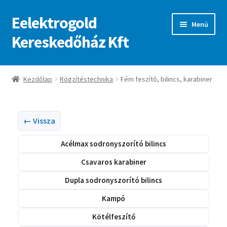
Eelektrogold
Ugrás
Kilépés
Menü
a
a
Kereskedőház Kft
navigációhoz
tartalomba
Kezdőlap
Kezdőlap
Rögzítéstechnika
Fém feszítő, bilincs, karabiner
A fiókom
Adatvédelmi irányelvek
← Vissza
Acélmax sodronyszorító bilincs
ajanlatkeres
Csavaros karabiner
Dupla sodronyszorító bilincs
Kampó
Kötélfeszítő