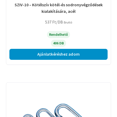
SZIV-10 – Kötélszív kötél-és sodronyvégződések
kialakítására, acél
537
Ft
/DB
Bruttó
Rendelhető
406 DB
Ajánlatkéréshez adom