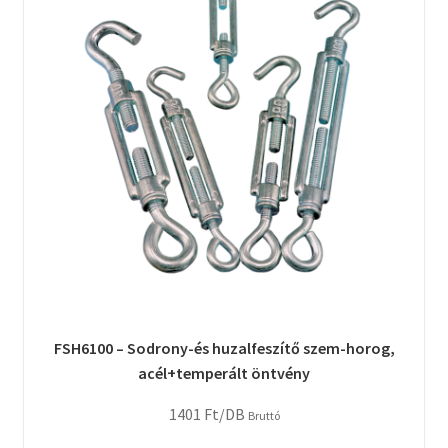
FSH6100 – Sodrony-és huzalfeszítő szem-horog,
acél+temperált öntvény
1401
Ft
/DB
Bruttó