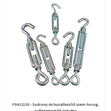
FSH12130 – Sodrony-és huzalfeszítő szem-horog,
acél+temperált öntvény