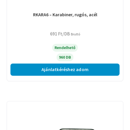
RKARA6 – Karabiner, rugós, acél
691
Ft
/DB
Bruttó
Rendelhető
960 DB
Ajánlatkéréshez adom