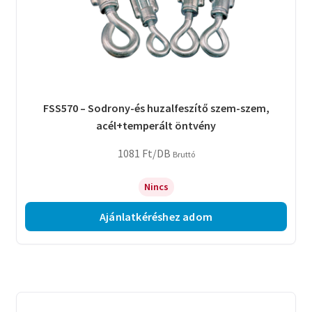
FSS570 – Sodrony-és huzalfeszítő szem-szem,
acél+temperált öntvény
1081
Ft
/DB
Bruttó
Nincs
Ajánlatkéréshez adom