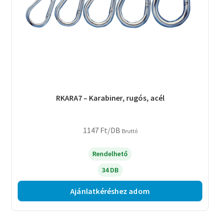
RKARA7 – Karabiner, rugós, acél
1147
Ft
/DB
Bruttó
Rendelhető
34 DB
Ajánlatkéréshez adom