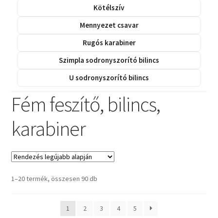
Kötélszív
Mennyezet csavar
Rugós karabiner
Szimpla sodronyszorító bilincs
U sodronyszorító bilincs
Fém feszítő, bilincs,
karabiner
Sorted
1–20 termék, összesen 90 db
by
latest
1
2
3
4
5