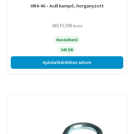
HR4-40 – Acél kampó, horganyzott
265
Ft
/DB
Bruttó
Rendelhető
340 DB
Ajánlatkéréshez adom