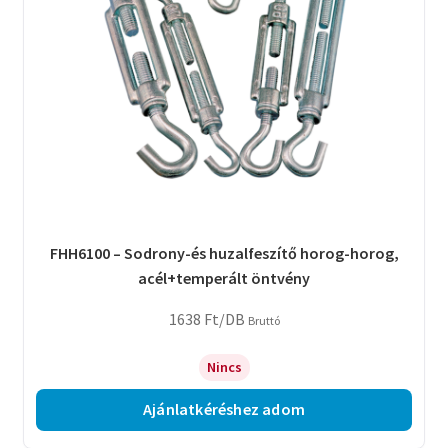
FHH6100 – Sodrony-és huzalfeszítő horog-horog,
acél+temperált öntvény
1638
Ft
/DB
Bruttó
Nincs
Ajánlatkéréshez adom