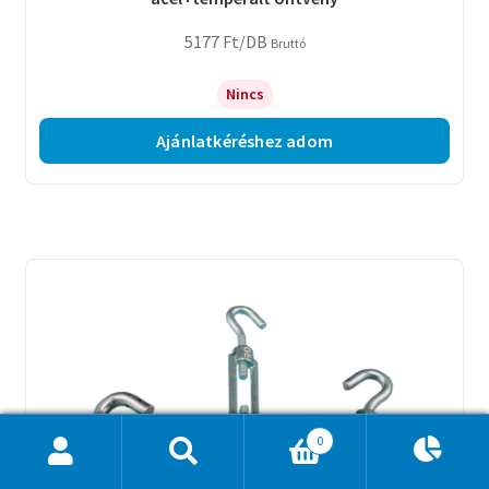
5177
Ft
/DB
Bruttó
Nincs
Ajánlatkéréshez adom
0
Ajánlatkosár
0