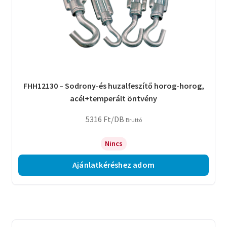
FHH12130 – Sodrony-és huzalfeszítő horog-horog,
acél+temperált öntvény
5316
Ft
/DB
Bruttó
Nincs
Ajánlatkéréshez adom