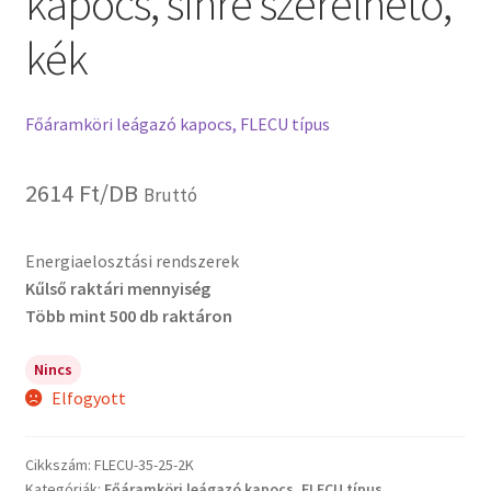
kapocs, sínre szerelhető,
kék
Főáramköri leágazó kapocs, FLECU típus
2614
Ft
/DB
Bruttó
Energiaelosztási rendszerek
Kűlső raktári mennyiség
Több mint 500 db raktáron
Nincs
Elfogyott
Cikkszám:
FLECU-35-25-2K
Kategóriák:
Főáramköri leágazó kapocs, FLECU típus
,