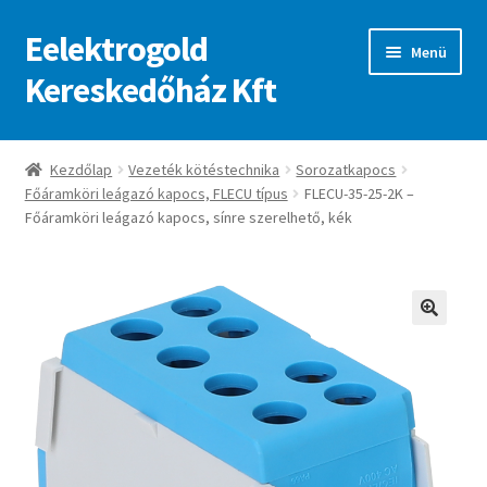
Eelektrogold
Ugrás
Kilépés
Menü
a
a
Kereskedőház Kft
navigációhoz
tartalomba
Kezdőlap
Kezdőlap
Vezeték kötéstechnika
Sorozatkapocs
Főáramköri leágazó kapocs, FLECU típus
FLECU-35-25-2K –
A fiókom
Főáramköri leágazó kapocs, sínre szerelhető, kék
Adatvédelmi irányelvek
ajanlatkeres
🔍