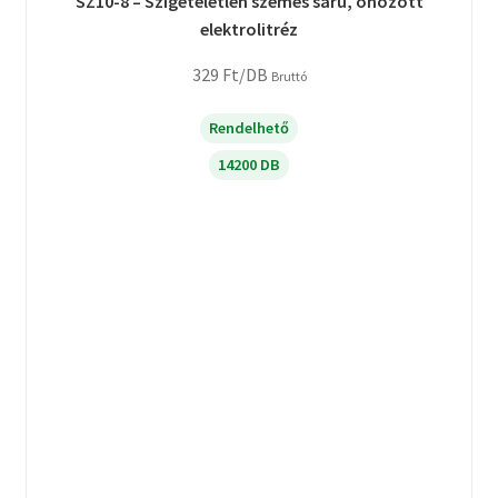
SZ10-8 – Szigeteletlen szemes saru, ónozott
elektrolitréz
329
Ft
/DB
Bruttó
Rendelhető
14200 DB