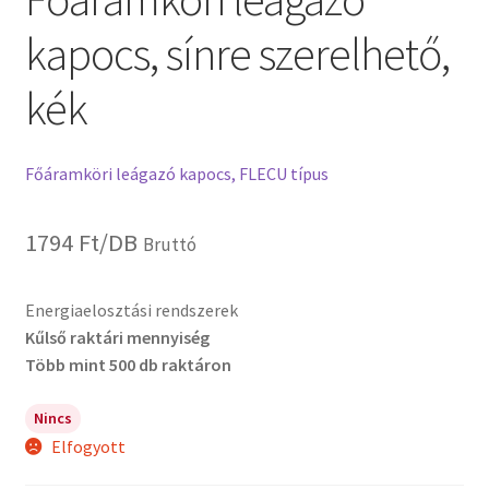
kapocs, sínre szerelhető,
kék
Főáramköri leágazó kapocs, FLECU típus
1794
Ft
/DB
Bruttó
Energiaelosztási rendszerek
Kűlső raktári mennyiség
Több mint 500 db raktáron
Nincs
Elfogyott