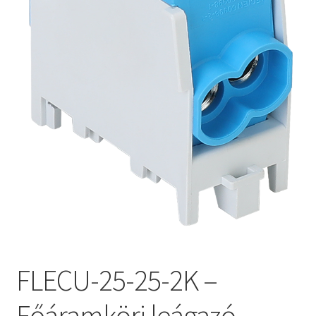
FLECU-25-25-2K –
Főáramköri leágazó