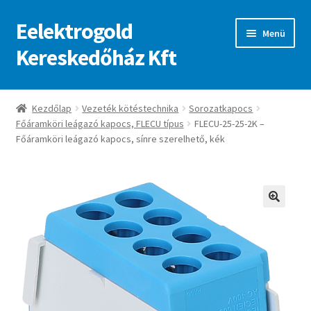
Eelektrogold
Ugrás
Kilépés
Menü
a
a
Kereskedőház Kft
navigációhoz
tartalomba
Kezdőlap
Kezdőlap
Vezeték kötéstechnika
Sorozatkapocs
Főáramköri leágazó kapocs, FLECU típus
FLECU-25-25-2K –
A fiókom
Főáramköri leágazó kapocs, sínre szerelhető, kék
Adatvédelmi irányelvek
ajanlatkeres
🔍