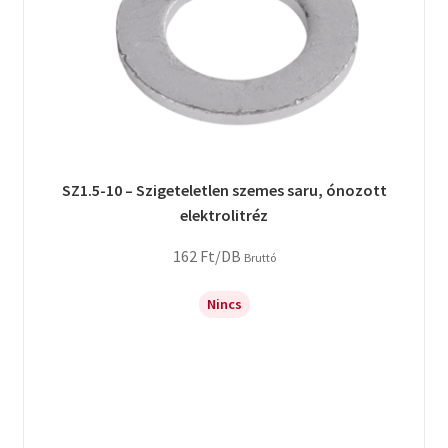
SZ1.5-10 – Szigeteletlen szemes saru, ónozott
elektrolitréz
162
Ft
/DB
Bruttó
Nincs