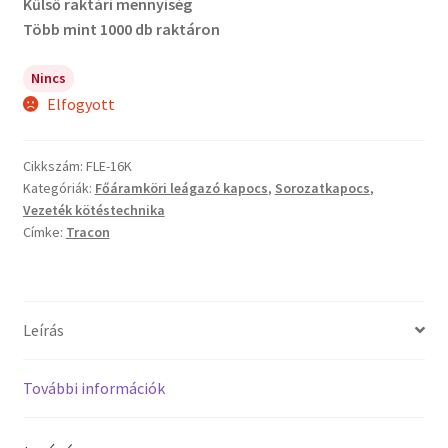
Kűlső raktári mennyiség
Több mint 1000 db raktáron
Nincs
Elfogyott
Cikkszám:
FLE-16K
Kategóriák:
Főáramköri leágazó kapocs
,
Sorozatkapocs
,
Vezeték kötéstechnika
Címke:
Tracon
Leírás
További információk