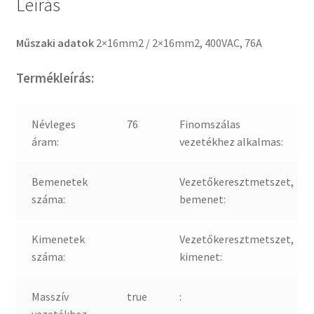
Leírás
Műszaki adatok
2×16mm2 / 2×16mm2, 400VAC, 76A
Termékleírás:
Névleges
76
Finomszálas
áram:
vezetékhez alkalmas:
Bemenetek
Vezetőkeresztmetszet,
száma:
bemenet:
Kimenetek
Vezetőkeresztmetszet,
száma:
kimenet:
Masszív
true
: