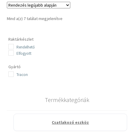
Sorted
Mind a(z) 7 találat megjelenítve
by
latest
Raktárkészlet
Rendelhető
Elfogyott
Gyártó
Tracon
Termékkategóriák
Csatlakozó eszköz