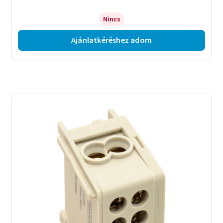
Nincs
Ajánlatkéréshez adom