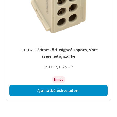
FLE-16 – Főáramköri leágazó kapocs, sínre
szerelhető, szürke
1917
Ft
/DB
Bruttó
Nincs
Ajánlatkéréshez adom