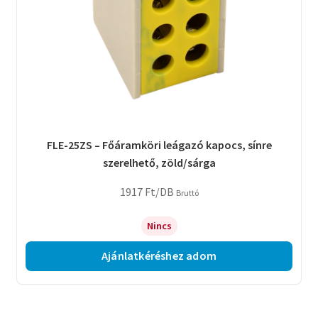
FLE-25ZS – Főáramköri leágazó kapocs, sínre
szerelhető, zöld/sárga
1917
Ft
/DB
Bruttó
Nincs
Ajánlatkéréshez adom