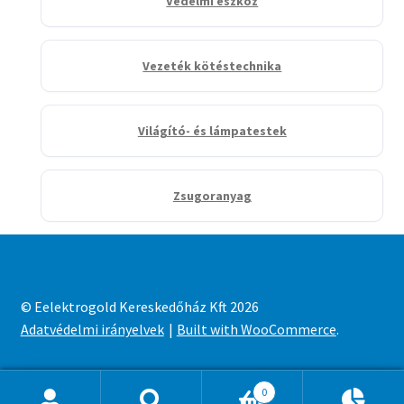
Védelmi eszköz
Vezeték kötéstechnika
Világító- és lámpatestek
Zsugoranyag
© Eelektrogold Kereskedőház Kft 2026
Adatvédelmi irányelvek
Built with WooCommerce
.
0
Ajánlatkosár
0