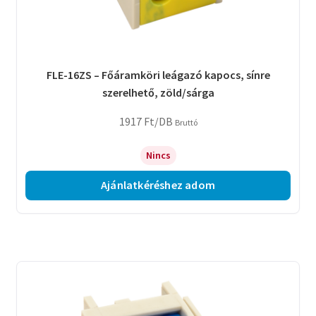
FLE-16ZS – Főáramköri leágazó kapocs, sínre
szerelhető, zöld/sárga
1917
Ft
/DB
Bruttó
Nincs
Ajánlatkéréshez adom