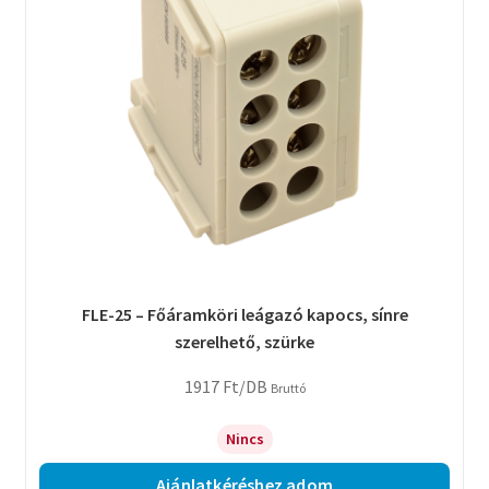
FLE-25 – Főáramköri leágazó kapocs, sínre
szerelhető, szürke
1917
Ft
/DB
Bruttó
Nincs
Ajánlatkéréshez adom