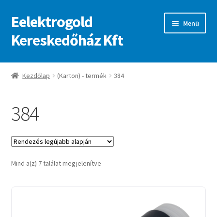
Eelektrogold
Ugrás
Kilépés
Menü
a
a
Kereskedőház Kft
navigációhoz
tartalomba
Kezdőlap
Kezdőlap
(Karton) - termék
384
A fiókom
384
Adatvédelmi irányelvek
ajanlatkeres
Sorted
Mind a(z) 7 találat megjelenítve
by
latest