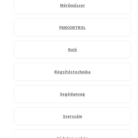
Mérőműszer
PANCONTROL
Relé
Rögzítéstechnika
Segédanyag
Szerszám