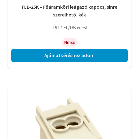
FLE-25K – Főáramköri leágazó kapocs, sínre
szerelhető, kék
1917
Ft
/DB
Bruttó
Nincs
Ajánlatkéréshez adom