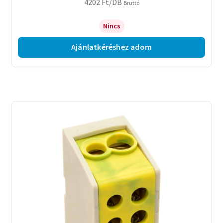
4202
Ft
/DB
Bruttó
Nincs
Ajánlatkéréshez adom