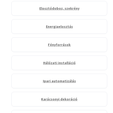
Elosztódoboz, szekrény
Energiaelosztás
Fényforrások
Hálózati installáció
Ipari automatizálás
Karácsonyi dekoráció