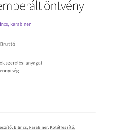
emperált öntvény
incs, karabiner
Bruttó
ek szerelési anyagai
mennyiség
eszítő, bilincs, karabiner
,
Kötélfeszítő
,
a