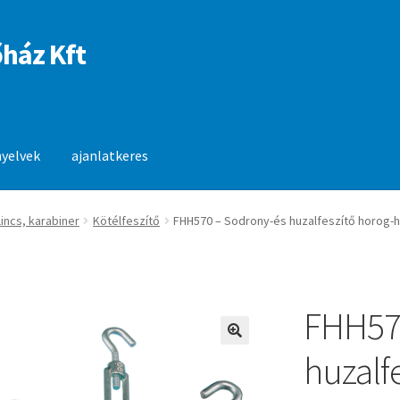
ház Kft
nyelvek
ajanlatkeres
anlatkeres
lincs, karabiner
Kötélfeszítő
FHH570 – Sodrony-és huzalfeszítő horog-
FHH57
🔍
huzalf