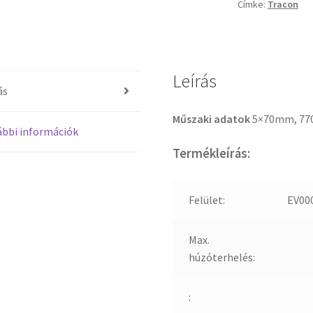
Címke:
Tracon
Leírás
ás
Műszaki adatok
5×70mm, 77
bbi információk
Termékleírás:
Felület:
EV00
Max.
húzóterhelés:
: