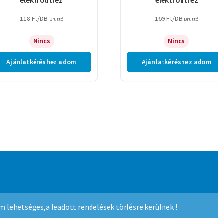
118
Ft
/DB
169
Ft
/DB
Bruttó
Bruttó
Nincs
Nincs
Ajánlatkéréshez adom
Ajánlatkéréshez adom
mmerce
.
nem lehetséges,a leadott rendelések törlésre kerülnek !