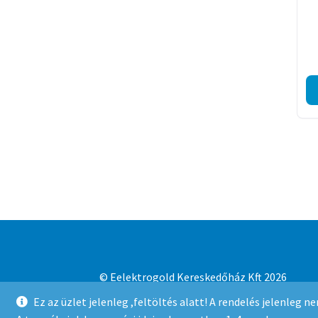
© Eelektrogold Kereskedőház Kft 2026
Adatvédelmi irányelvek
Built with WooCo
Ez az üzlet jelenleg ,feltöltés alatt! A rendelés jelenleg 