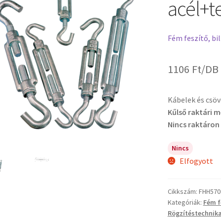
acél+t
Fém feszítő, bil
1106
Ft
/DB
Kábelek és csöv
Kűlső raktári 
Nincs raktáron
Nincs
Elfogyott
Cikkszám:
FHH570
Kategóriák:
Fém f
Rögzítéstechnik