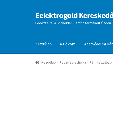
Eelektrogold Kereskedő
Ugrás
Kilépés
a
a
Fedezze fel a Schneider Electric termékeit Ózdon
navigációhoz
tartalomba
Kezdőlap
A fiókom
Adatvédelmi irá
Kezdőlap
A fiókom
Adatvédelmi irányelvek
aj
Kezdőlap
Rögzítéstechnika
Fém feszítő, bi