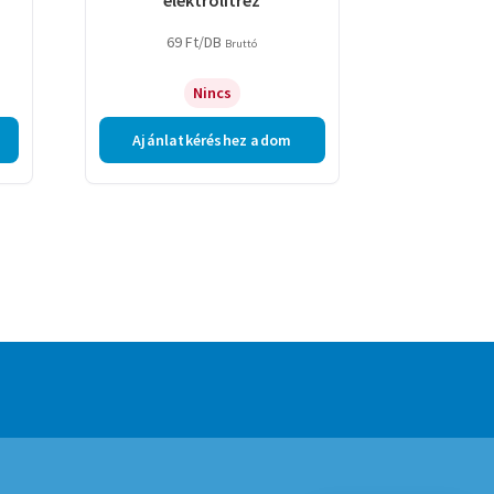
69
Ft
/DB
Bruttó
Nincs
Ajánlatkéréshez adom