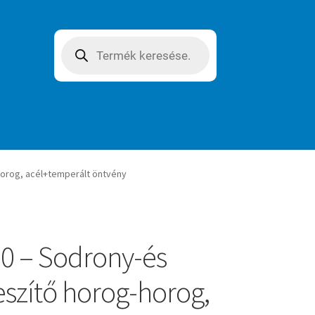
Products
search
horog, acél+temperált öntvény
0 – Sodrony-és
eszítő horog-horog,