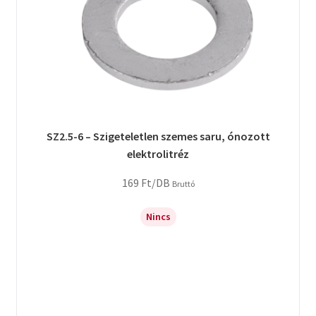
SZ2.5-6 – Szigeteletlen szemes saru, ónozott
elektrolitréz
169
Ft
/DB
Bruttó
Nincs