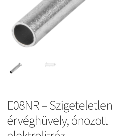
E08NR – Szigeteletlen
érvéghüvely, ónozott
elektrolitréz