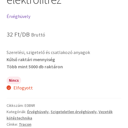
Érvéghüvely
32
Ft
/DB
Bruttó
Szerelési, szigetelő és csatlakozó anyagok
Kűlső raktári mennyiség
Több mint 5000 db raktáron
Nincs
Elfogyott
Cikkszám:
E08NR
Kategóriák:
Érvéghüvely
,
Szigeteletlen érvéghüvely
,
Vezeték
kötéstechnika
Címke:
Tracon