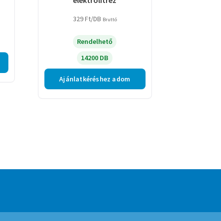
329
Ft
/DB
Bruttó
Rendelhető
14200 DB
Ajánlatkéréshez adom