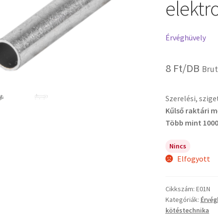
elektro
Érvéghüvely
8
Ft
/DB
Brut
Szerelési, szig
Kűlső raktári 
Több mint 1000
Nincs
Elfogyott
Cikkszám:
E01N
Kategóriák:
Érvég
kötéstechnika