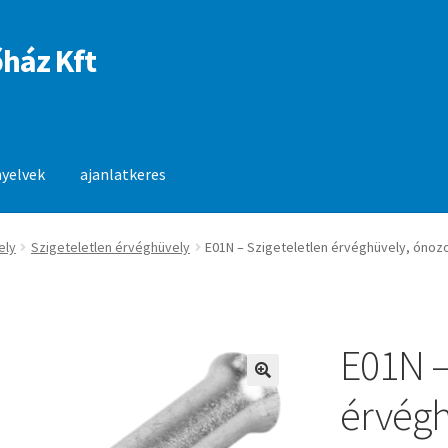
ház Kft
nyelvek
ajanlatkeres
anlatkeres
ely
Szigeteletlen érvéghüvely
E01N – Szigeteletlen érvéghüvely, ónozot
E01N –
🔍
érvégh