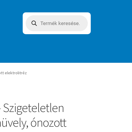
Products
search
t elektrolitréz
 Szigeteletlen
üvely, ónozott