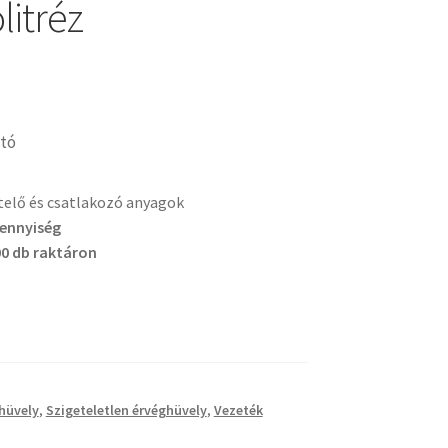
litréz
tó
etelő és csatlakozó anyagok
mennyiség
0 db raktáron
hüvely
,
Szigeteletlen érvéghüvely
,
Vezeték