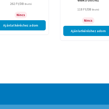
262
Ft
/DB
Bruttó
118
Ft
/DB
Bruttó
Nincs
Nincs
Ajánlatkéréshez adom
Ajánlatkéréshez adom
mmerce
.