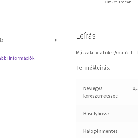
Címke:
Tracon
Leírás
ás
Műszaki adatok
0,5mm2, L
bbi információk
Termékleírás:
Névleges
0,
keresztmetszet:
Hüvelyhossz:
Halogénmentes: