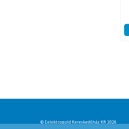
© Eelektrogold Kereskedőház Kft 2026
Adatvédelmi irányelvek
Built with WooCo