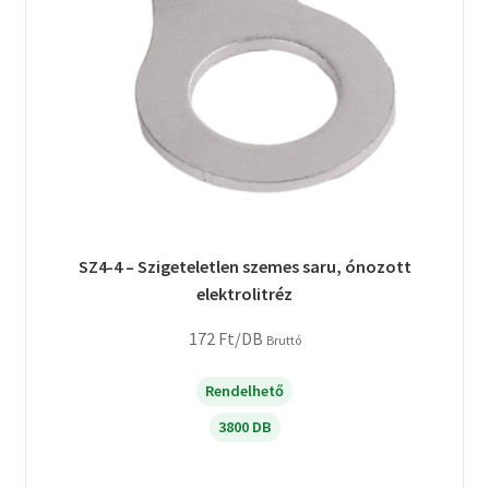
SZ4-4 – Szigeteletlen szemes saru, ónozott
elektrolitréz
172
Ft
/DB
Bruttó
Rendelhető
3800 DB