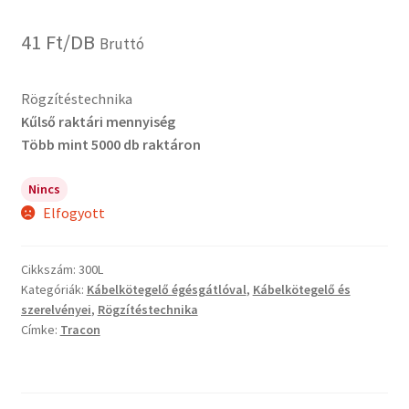
41
Ft
/DB
Bruttó
Rögzítéstechnika
Kűlső raktári mennyiség
Több mint 5000 db raktáron
Nincs
Elfogyott
Cikkszám:
300L
Kategóriák:
Kábelkötegelő égésgátlóval
,
Kábelkötegelő és
szerelvényei
,
Rögzítéstechnika
Címke:
Tracon