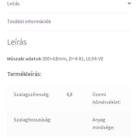
Leírás
További információk
Leírás
Műszaki adatok
300×4.8mm, D=4-81, UL94-V0
Termékleírás:
Szalagszélesség:
4,8
Üzemi
hőmérséklet:
Szalaghosszúság:
Anyag
minősége: