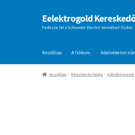
Eelektrogold Kereskedő
Ugrás
Kilépés
a
a
Fedezze fel a Schneider Electric termékeit Ózdon
navigációhoz
tartalomba
Kezdőlap
A fiókom
Adatvédelmi irá
Kezdőlap
A fiókom
Adatvédelmi irányelvek
aj
Kezdőlap
Rögzítéstechnika
Kábelkötegelő 