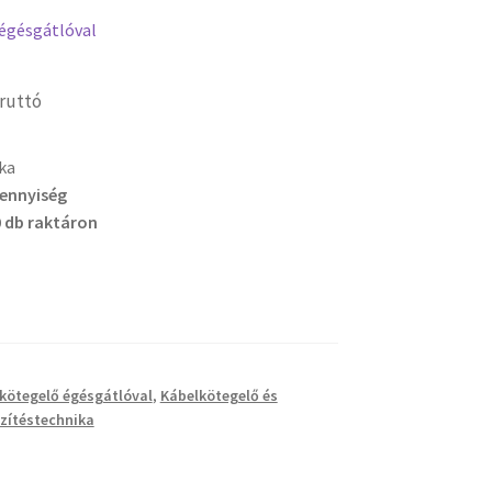
égésgátlóval
ruttó
ka
mennyiség
 db raktáron
kötegelő égésgátlóval
,
Kábelkötegelő és
zítéstechnika