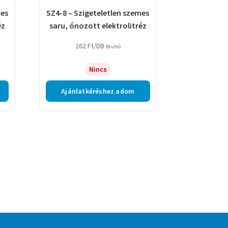
mes
SZ4-8 – Szigeteletlen szemes
éz
saru, ónozott elektrolitréz
262
Ft
/DB
Bruttó
Nincs
Ajánlatkéréshez adom