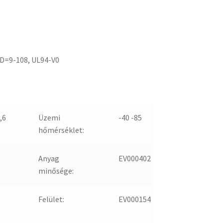
D=9-108, UL94-V0
,6
Üzemi
-40 -85
hőmérséklet:
Anyag
EV000402
minősége:
Felület:
EV000154