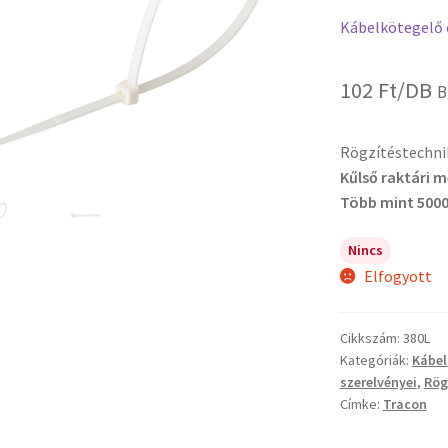
Kábelkötegelő 
102
Ft
/DB
B
Rögzítéstechni
Kűlső raktári 
Több mint 5000
Nincs
Elfogyott
Cikkszám:
380L
Kategóriák:
Kábel
szerelvényei
,
Rög
Címke:
Tracon