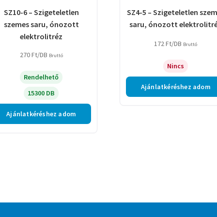
SZ10-6 – Szigeteletlen
SZ4-5 – Szigeteletlen sze
szemes saru, ónozott
saru, ónozott elektrolitr
elektrolitréz
172
Ft
/DB
Bruttó
270
Ft
/DB
Bruttó
Nincs
Rendelhető
Ajánlatkéréshez adom
15300 DB
Ajánlatkéréshez adom