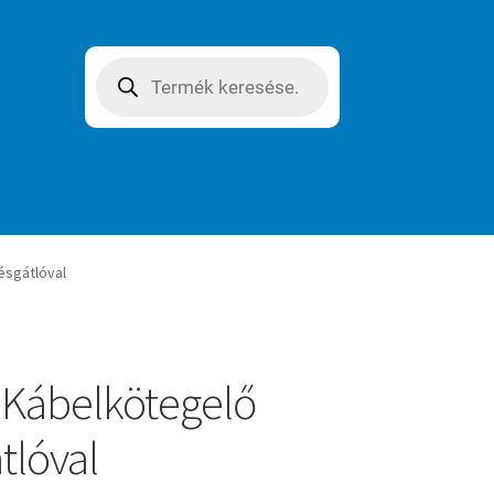
Products
search
ésgátlóval
 Kábelkötegelő
tlóval