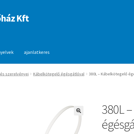
ház Kft
nyelvek
ajanlatkeres
anlatkeres
és szerelvényei
Kábelkötegelő égésgátlóval
380L – Kábelkötegelő ég
380L –
🔍
égésgá