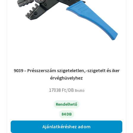
9039 – Présszerszám szigeteletlen,-szigetelt és iker
érvéghüvelyhez
17038
Ft
/DB
Bruttó
Rendelhető
84 DB
Ajánlatkéréshez adom