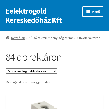
Eelektrogold
Ugrás
Kilépés
Menü
a
a
Kereskedőház Kft
navigációhoz
tartalomba
Kezdőlap
Kezdőlap
Kűlső raktári mennyiség termék
84 db raktáron
A fiókom
84 db raktáron
Adatvédelmi irányelvek
ajanlatkeres
Sorted
Mind a(z) 4 találat megjelenítve
by
latest