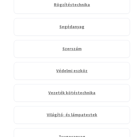
Rögzítéstechnika
Segédanyag
Szerszám
Védelmi eszköz
Vezeték kötéstechnika
Világító- és lámpatestek
Zsugoranyag