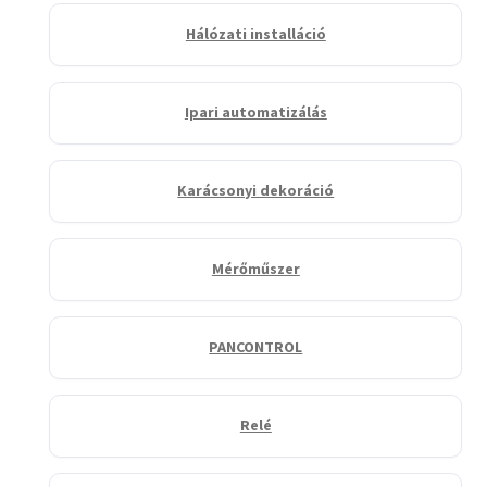
Hálózati installáció
Ipari automatizálás
Karácsonyi dekoráció
Mérőműszer
PANCONTROL
Relé