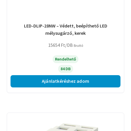
LED-DLIP-28NW – Védett, beépíthető LED
mélysugárzó, kerek
15654
Ft
/DB
Bruttó
Rendelhető
84 DB
Ajánlatkéréshez adom