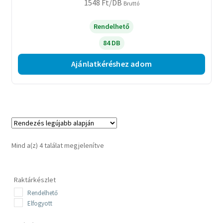
1548
Ft
/DB
Bruttó
Rendelhető
84 DB
Ajánlatkéréshez adom
Sorted
Mind a(z) 4 találat megjelenítve
by
latest
Raktárkészlet
Rendelhető
Elfogyott