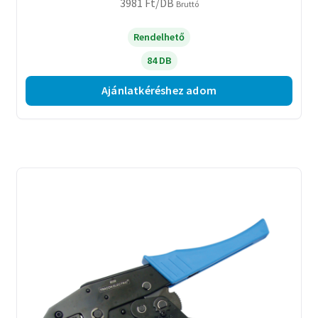
3981
Ft
/DB
Bruttó
Rendelhető
84 DB
Ajánlatkéréshez adom