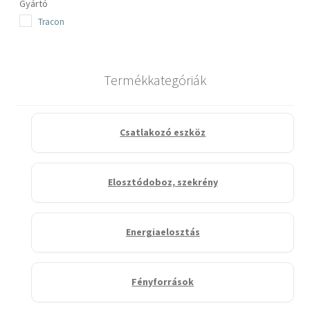
Gyártó
Tracon
Termékkategóriák
Csatlakozó eszköz
Elosztódoboz, szekrény
Energiaelosztás
Fényforrások