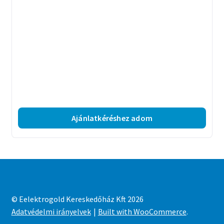
Ajánlatkéréshez adom
© Eelektrogold Kereskedőház Kft 2026
Adatvédelmi irányelvek
Built with WooCommerce
.