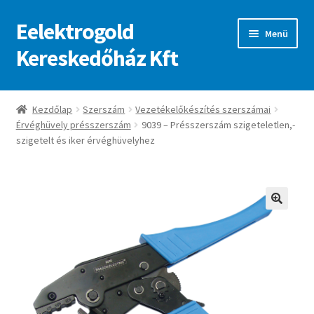
Eelektrogold
Ugrás
Kilépés
Menü
a
a
Kereskedőház Kft
navigációhoz
tartalomba
Kezdőlap
Kezdőlap
Szerszám
Vezetékelőkészítés szerszámai
Érvéghüvely présszerszám
9039 – Présszerszám szigeteletlen,-
A fiókom
szigetelt és iker érvéghüvelyhez
Adatvédelmi irányelvek
ajanlatkeres
🔍