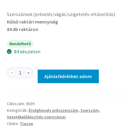
Szerszámok (préselés/vágás/szigetelés-eltávolítás)
Kűlső raktári mennyiség
84 db raktáron
Rendelhető
84 készleten
9039
−
+
Ajánlatkéréshez adom
-
Présszerszám
szigeteletlen,-
szigetelt
Cikkszám:
9039
és
Kategóriák:
Érvéghüvely présszerszám
,
Szerszám
,
iker
Vezetékelőkészítés szerszámai
érvéghüvelyhez
Címke:
Tracon
mennyiség