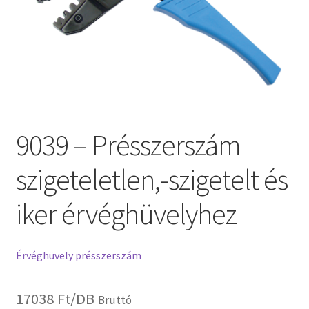
9039 – Présszerszám
szigeteletlen,-szigetelt és
iker érvéghüvelyhez
Érvéghüvely présszerszám
17038
Ft
/DB
Bruttó