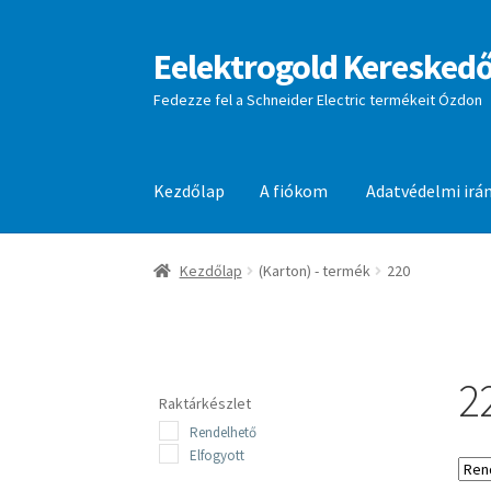
Eelektrogold Kereskedő
Ugrás
Kilépés
a
a
Fedezze fel a Schneider Electric termékeit Ózdon
navigációhoz
tartalomba
Kezdőlap
A fiókom
Adatvédelmi irá
Kezdőlap
A fiókom
Adatvédelmi irányelvek
aj
Kezdőlap
(Karton) - termék
220
2
Raktárkészlet
Rendelhető
Elfogyott