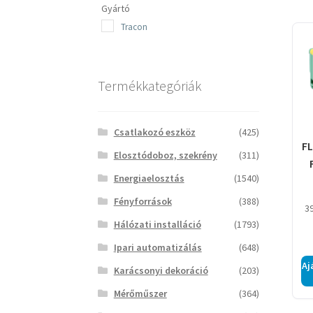
Gyártó
Tracon
Termékkategóriák
Csatlakozó eszköz
(425)
FL
Elosztódoboz, szekrény
(311)
Energiaelosztás
(1540)
k
Fényforrások
(388)
3
Hálózati installáció
(1793)
Ipari automatizálás
(648)
Aj
Karácsonyi dekoráció
(203)
Mérőműszer
(364)