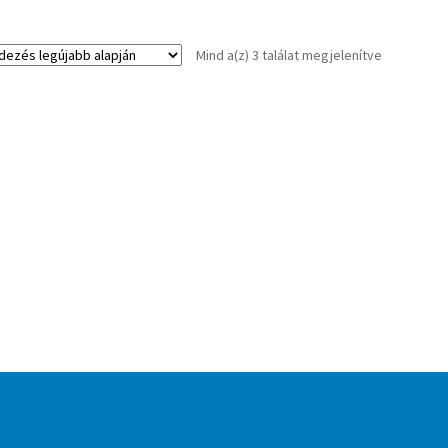
Sorted
Mind a(z) 3 találat megjelenítve
by
latest