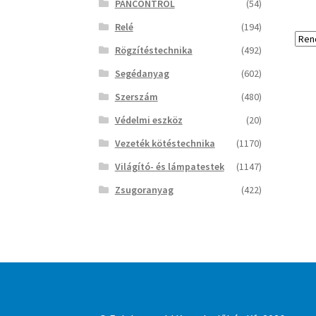
PANCONTROL
(54)
Relé
(194)
Rögzítéstechnika
(492)
Segédanyag
(602)
Szerszám
(480)
Védelmi eszköz
(20)
Vezeték kötéstechnika
(1170)
Világító- és lámpatestek
(1147)
Zsugoranyag
(422)