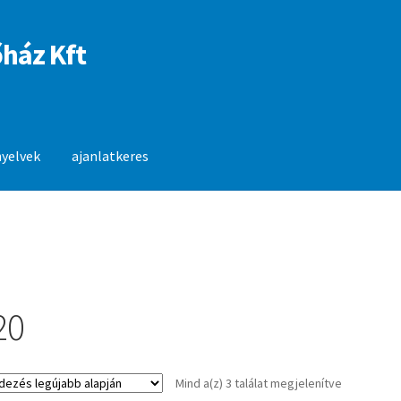
ház Kft
nyelvek
ajanlatkeres
anlatkeres
20
Sorted
Mind a(z) 3 találat megjelenítve