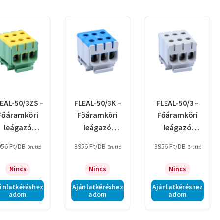
by
latest
EAL-50/3ZS –
FLEAL-50/3K –
FLEAL-50/3 –
Főáramköri
Főáramköri
Főáramköri
leágazó
leágazó
leágazó
apocs, sínre
kapocs, sínre
kapocs, sínre
956
Ft
/DB
3956
Ft
/DB
3956
Ft
/DB
Bruttó
Bruttó
Bruttó
szerelhető,
szerelhető, kék
szerelhető,
zöld/sárga
szürke
Nincs
Nincs
Nincs
ánlatkéréshez
Ajánlatkéréshez
Ajánlatkéréshez
adom
adom
adom