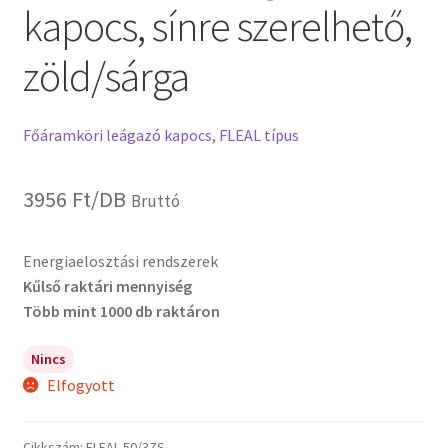
kapocs, sínre szerelhető,
zöld/sárga
Főáramköri leágazó kapocs, FLEAL típus
3956
Ft
/DB
Bruttó
Energiaelosztási rendszerek
Kűlső raktári mennyiség
Több mint 1000 db raktáron
Nincs
Elfogyott
Cikkszám:
FLEAL-50/3ZS