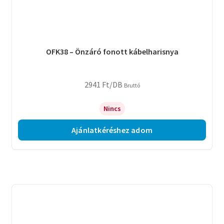
OFK38 – Önzáró fonott kábelharisnya
2941
Ft
/DB
Bruttó
Nincs
Ajánlatkéréshez adom