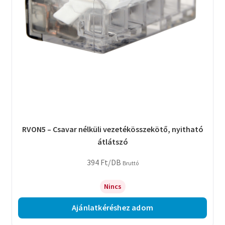
RVON5 – Csavar nélküli vezetékösszekötő, nyitható
átlátszó
394
Ft
/DB
Bruttó
Nincs
Ajánlatkéréshez adom