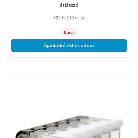
átlátszó
603
Ft
/DB
Bruttó
Nincs
Ajánlatkéréshez adom