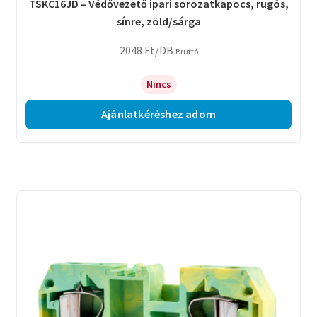
TSKC16JD – Védővezető ipari sorozatkapocs, rugós,
sínre, zöld/sárga
2048
Ft
/DB
Bruttó
Nincs
Ajánlatkéréshez adom