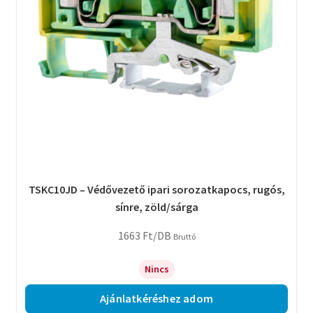
TSKC10JD – Védővezető ipari sorozatkapocs, rugós,
sínre, zöld/sárga
1663
Ft
/DB
Bruttó
Nincs
Ajánlatkéréshez adom