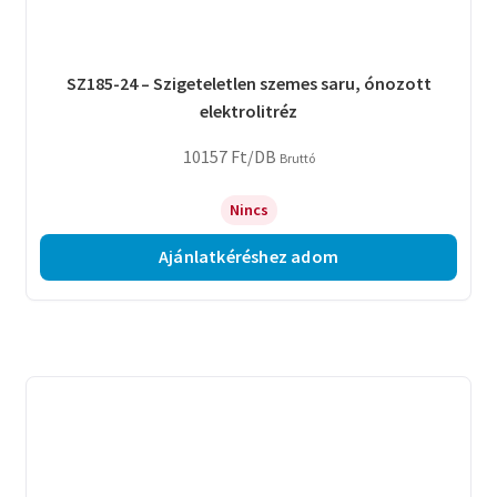
SZ185-24 – Szigeteletlen szemes saru, ónozott
elektrolitréz
10157
Ft
/DB
Bruttó
Nincs
Ajánlatkéréshez adom