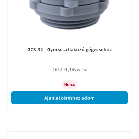
GCS-32 – Gyorscsatlakozó gégecsőhöz
1614
Ft
/DB
Bruttó
Nincs
Ajánlatkéréshez adom