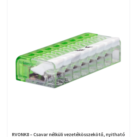
RVONK8 – Csavar nélküli vezetékösszekötő, nyitható