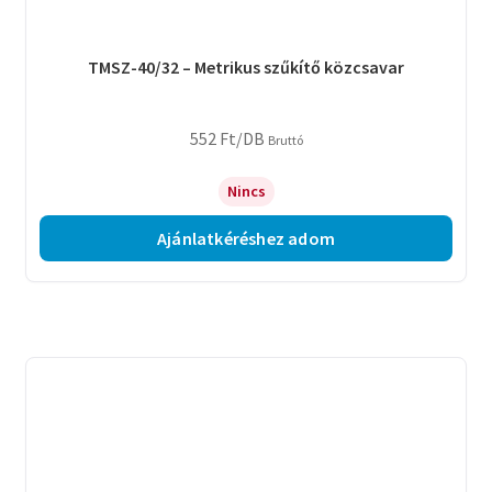
TMSZ-40/32 – Metrikus szűkítő közcsavar
552
Ft
/DB
Bruttó
Nincs
Ajánlatkéréshez adom