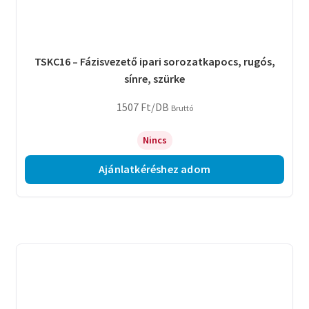
TSKC16 – Fázisvezető ipari sorozatkapocs, rugós,
sínre, szürke
1507
Ft
/DB
Bruttó
Nincs
Ajánlatkéréshez adom