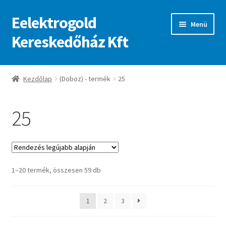
Eelektrogold
Ugrás
Kilépés
Menü
a
a
Kereskedőház Kft
navigációhoz
tartalomba
Kezdőlap
Kezdőlap
(Doboz) - termék
25
A fiókom
25
Adatvédelmi irányelvek
ajanlatkeres
Sorted
1–20 termék, összesen 59 db
by
latest
1
2
3