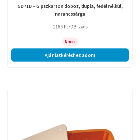
GD71D – Gipszkarton doboz, dupla, fedél nélkül,
narancssárga
1163
Ft
/DB
Bruttó
Nincs
Ajánlatkéréshez adom