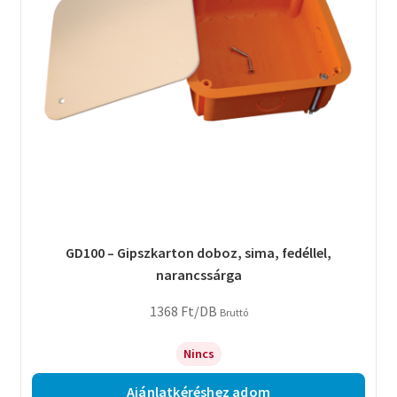
GD100 – Gipszkarton doboz, sima, fedéllel,
narancssárga
1368
Ft
/DB
Bruttó
Nincs
Ajánlatkéréshez adom