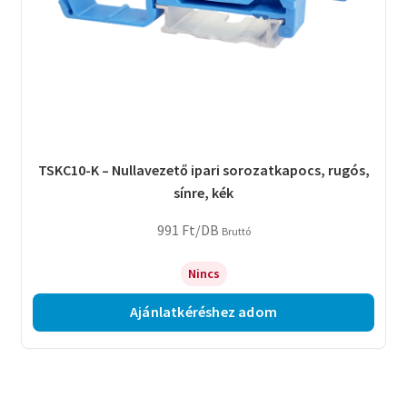
TSKC10-K – Nullavezető ipari sorozatkapocs, rugós,
sínre, kék
991
Ft
/DB
Bruttó
Nincs
Ajánlatkéréshez adom