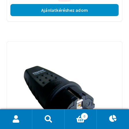
Ajánlatkéréshez adom
0
Ajánlatkosár
0