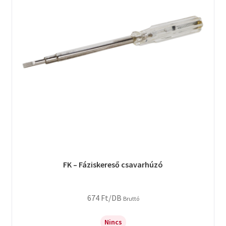
FK – Fáziskereső csavarhúzó
674
Ft
/DB
Bruttó
Nincs