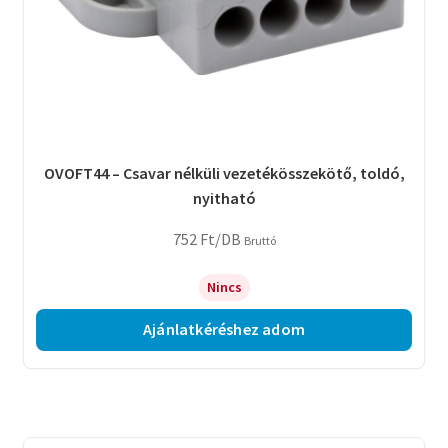
OVOFT44 – Csavar nélküli vezetékösszekötő, toldó,
nyitható
752
Ft
/DB
Bruttó
Nincs
Ajánlatkéréshez adom