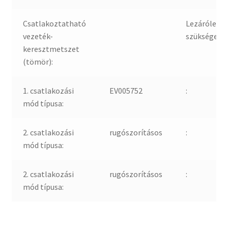
Csatlakoztatható
Lezáróleme
vezeték-
szükséges:
keresztmetszet
(tömör):
1. csatlakozási
EV005752
:
mód típusa:
2. csatlakozási
rugószorításos
:
mód típusa:
2. csatlakozási
rugószorításos
:
mód típusa: