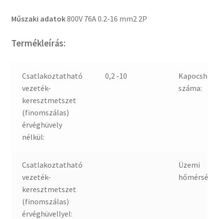
Műszaki adatok
800V 76A 0.2-16 mm2 2P
Termékleírás:
Csatlakoztatható
0,2 -10
Kapocshely
vezeték-
száma:
keresztmetszet
(finomszálas)
érvéghüvely
nélkül:
Csatlakoztatható
Üzemi
vezeték-
hőmérsékle
keresztmetszet
(finomszálas)
érvéghüvellyel: