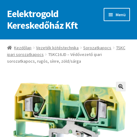
Eelektrogold
Ugrás
Kilépés
Menü
a
a
Kereskedőház Kft
navigációhoz
tartalomba
Kezdőlap
Kezdőlap
Vezeték kötéstechnika
Sorozatkapocs
TSKC
ipari sorozatkapocs
TSKC16JD – Védővezető ipari
A fiókom
sorozatkapocs, rugós, sínre, zöld/sárga
Adatvédelmi irányelvek
ajanlatkeres
🔍