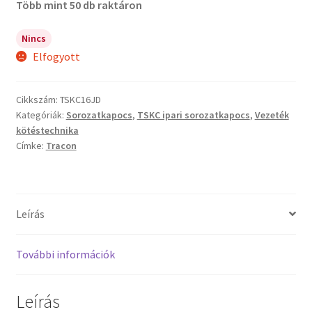
Több mint 50 db raktáron
Nincs
Elfogyott
Cikkszám:
TSKC16JD
Kategóriák:
Sorozatkapocs
,
TSKC ipari sorozatkapocs
,
Vezeték
kötéstechnika
Címke:
Tracon
Leírás
További információk
Leírás