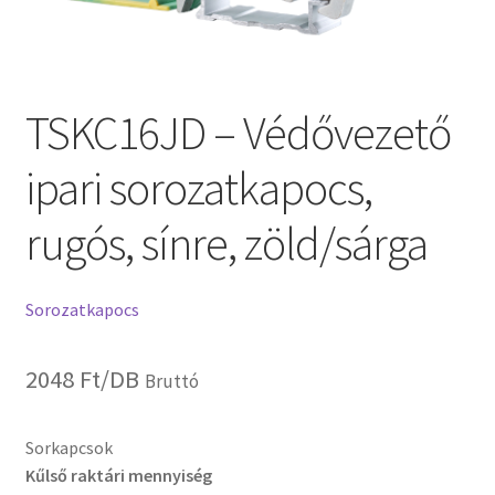
TSKC16JD – Védővezető
ipari sorozatkapocs,
rugós, sínre, zöld/sárga
Sorozatkapocs
2048
Ft
/DB
Bruttó
Sorkapcsok
Kűlső raktári mennyiség