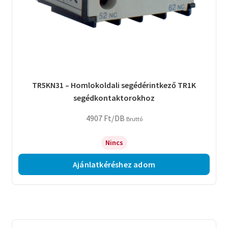
TR5KN31 – Homlokoldali segédérintkező TR1K
segédkontaktorokhoz
4907
Ft
/DB
Bruttó
Nincs
Ajánlatkéréshez adom