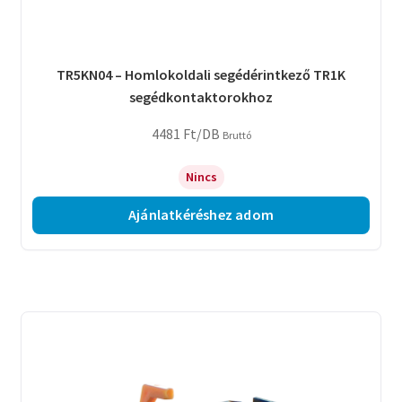
TR5KN04 – Homlokoldali segédérintkező TR1K
segédkontaktorokhoz
4481
Ft
/DB
Bruttó
Nincs
Ajánlatkéréshez adom