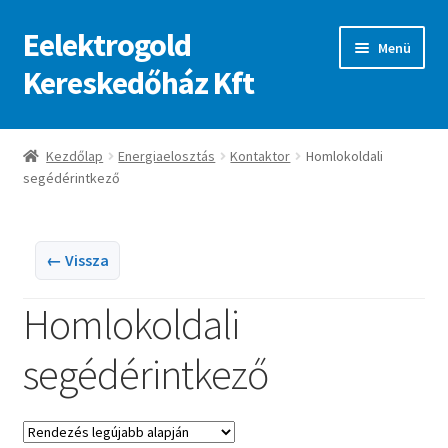
Eelektrogold
Ugrás
Kilépés
Menü
a
a
Kereskedőház Kft
navigációhoz
tartalomba
Kezdőlap
Kezdőlap
Energiaelosztás
Kontaktor
Homlokoldali
segédérintkező
A fiókom
Adatvédelmi irányelvek
← Vissza
ajanlatkeres
Homlokoldali
segédérintkező