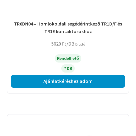
TR6DN04 – Homlokoldali segédérintkező TR1D/F és
TR1E kontaktorokhoz
5620
Ft
/DB
Bruttó
Rendelhető
7 DB
Ajánlatkéréshez adom