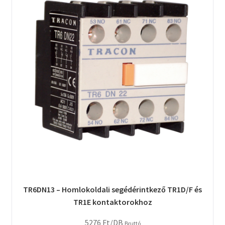
TR6DN13 – Homlokoldali segédérintkező TR1D/F és
TR1E kontaktorokhoz
5276
Ft
/DB
Bruttó