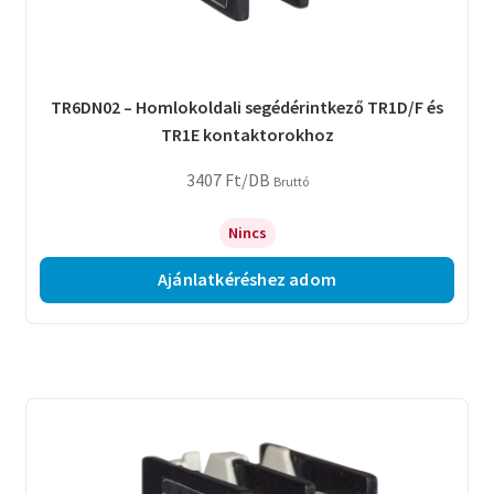
TR6DN02 – Homlokoldali segédérintkező TR1D/F és
TR1E kontaktorokhoz
3407
Ft
/DB
Bruttó
Nincs
Ajánlatkéréshez adom