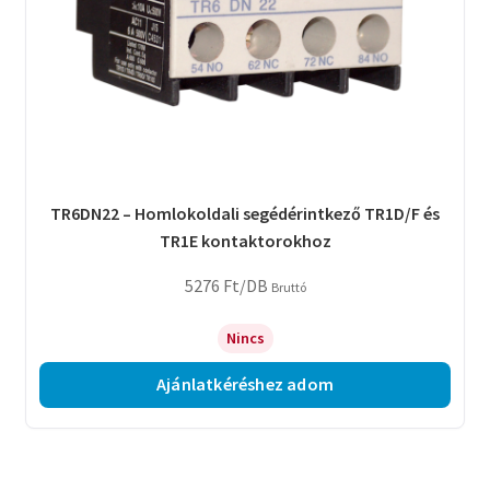
TR6DN22 – Homlokoldali segédérintkező TR1D/F és
TR1E kontaktorokhoz
5276
Ft
/DB
Bruttó
Nincs
Ajánlatkéréshez adom