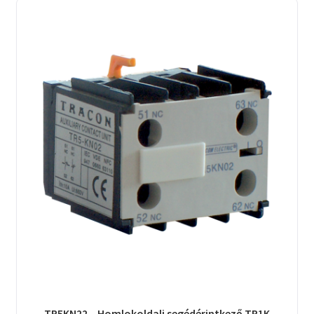
TR5KN22 – Homlokoldali segédérintkező TR1K