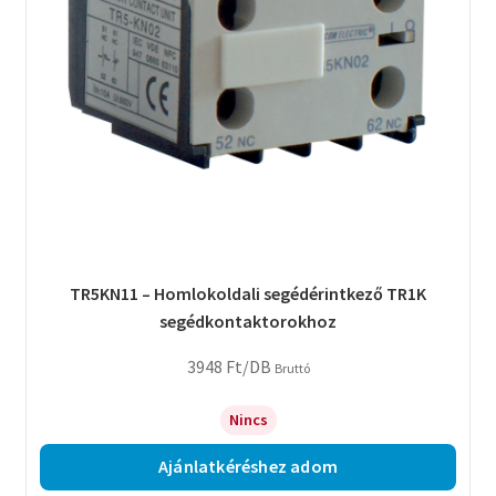
TR5KN11 – Homlokoldali segédérintkező TR1K
segédkontaktorokhoz
3948
Ft
/DB
Bruttó
Nincs
Ajánlatkéréshez adom