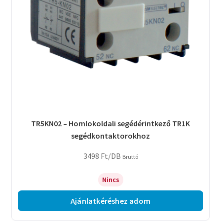
TR5KN02 – Homlokoldali segédérintkező TR1K
segédkontaktorokhoz
3498
Ft
/DB
Bruttó
Nincs
Ajánlatkéréshez adom