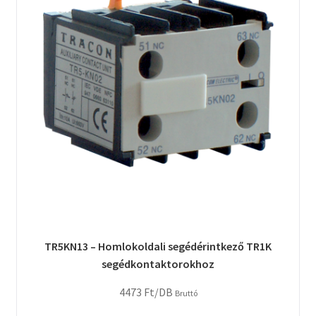
TR5KN13 – Homlokoldali segédérintkező TR1K
segédkontaktorokhoz
4473
Ft
/DB
Bruttó