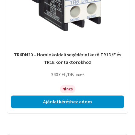
TR6DN20 – Homlokoldali segédérintkező TR1D/F és
TR1E kontaktorokhoz
3407
Ft
/DB
Bruttó
Nincs
Ajánlatkéréshez adom