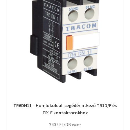
TR6DN11 – Homlokoldali segédérintkező TR1D/F és
TR1E kontaktorokhoz
3407
Ft
/DB
Bruttó