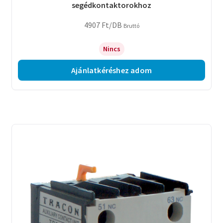
segédkontaktorokhoz
4907
Ft
/DB
Bruttó
Nincs
Ajánlatkéréshez adom