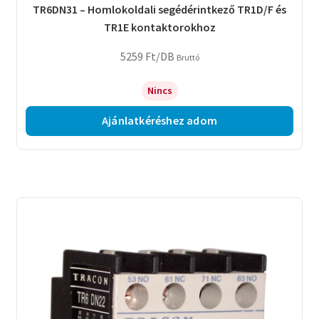
TR6DN31 – Homlokoldali segédérintkező TR1D/F és
TR1E kontaktorokhoz
5259
Ft
/DB
Bruttó
Nincs
Ajánlatkéréshez adom