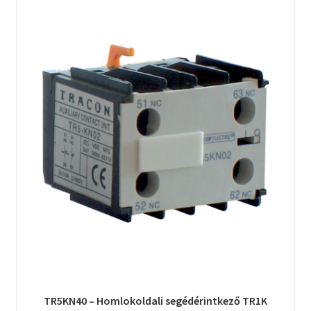
TR5KN40 – Homlokoldali segédérintkező TR1K