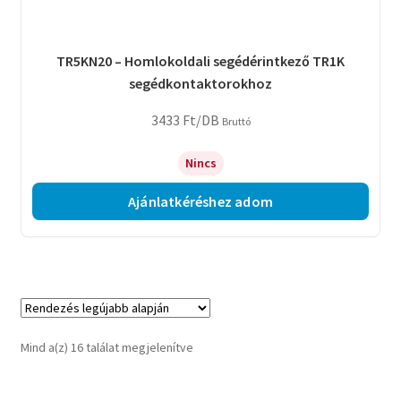
TR5KN20 – Homlokoldali segédérintkező TR1K
segédkontaktorokhoz
3433
Ft
/DB
Bruttó
Nincs
Ajánlatkéréshez adom
Sorted
Mind a(z) 16 találat megjelenítve
by
latest