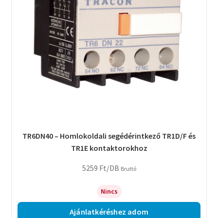
TR6DN40 – Homlokoldali segédérintkező TR1D/F és
TR1E kontaktorokhoz
5259
Ft
/DB
Bruttó
Nincs
Ajánlatkéréshez adom