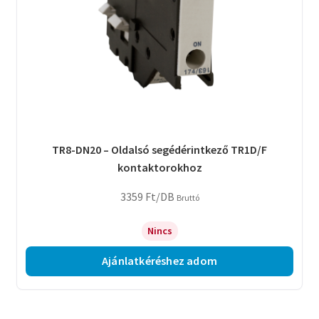
TR8-DN20 – Oldalsó segédérintkező TR1D/F
kontaktorokhoz
3359
Ft
/DB
Bruttó
Nincs
Ajánlatkéréshez adom