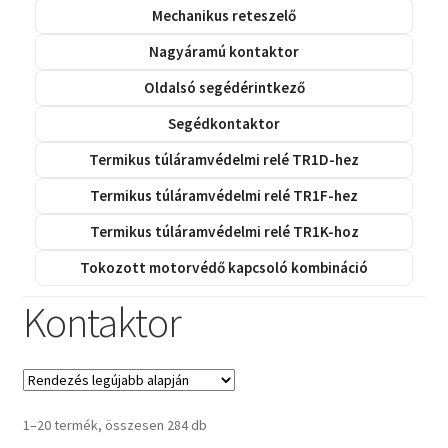
Mechanikus reteszelő
Nagyáramú kontaktor
Oldalsó segédérintkező
Segédkontaktor
Termikus túláramvédelmi relé TR1D-hez
Termikus túláramvédelmi relé TR1F-hez
Termikus túláramvédelmi relé TR1K-hoz
Tokozott motorvédő kapcsoló kombináció
Kontaktor
Sorted
1–20 termék, összesen 284 db
by