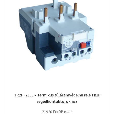
TR2HF2355 – Termikus túláramvédelmi relé TR1F
segédkontaktorokhoz
21920
Ft
/DB
Bruttó