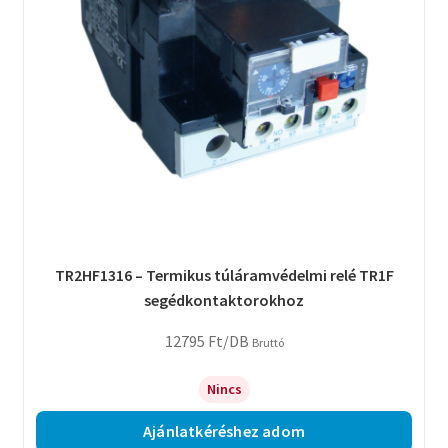
TR2HF1316 – Termikus túláramvédelmi relé TR1F
segédkontaktorokhoz
12795
Ft
/DB
Bruttó
Nincs
Ajánlatkéréshez adom