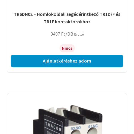
TR6DN02 – Homlokoldali segédérintkező TR1D/F és
TR1E kontaktorokhoz
3407
Ft
/DB
Bruttó
Nincs
Ajánlatkéréshez adom