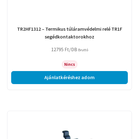
TR2HF1312 – Termikus túláramvédelmi relé TR1F
segédkontaktorokhoz
12795
Ft
/DB
Bruttó
Nincs
Ajánlatkéréshez adom