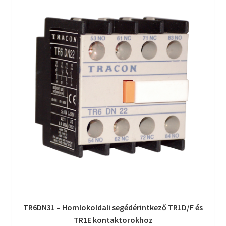
TR6DN31 – Homlokoldali segédérintkező TR1D/F és
TR1E kontaktorokhoz