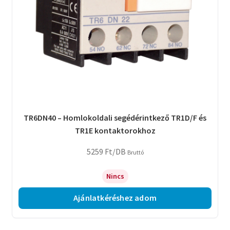
TR6DN40 – Homlokoldali segédérintkező TR1D/F és
TR1E kontaktorokhoz
5259
Ft
/DB
Bruttó
Nincs
Ajánlatkéréshez adom