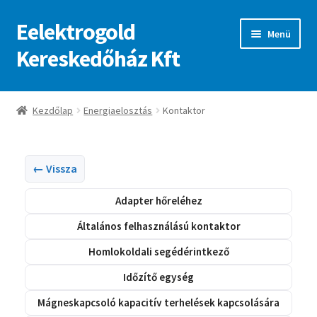
Eelektrogold
Ugrás
Kilépés
Menü
a
a
Kereskedőház Kft
navigációhoz
tartalomba
Kezdőlap
Kezdőlap
Energiaelosztás
Kontaktor
A fiókom
Adatvédelmi irányelvek
← Vissza
Adapter hőreléhez
ajanlatkeres
Általános felhasználású kontaktor
Homlokoldali segédérintkező
Időzítő egység
Mágneskapcsoló kapacitív terhelések kapcsolására