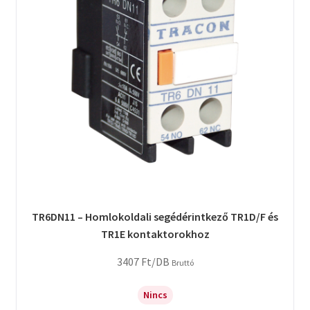
TR6DN11 – Homlokoldali segédérintkező TR1D/F és
TR1E kontaktorokhoz
3407
Ft
/DB
Bruttó
Nincs