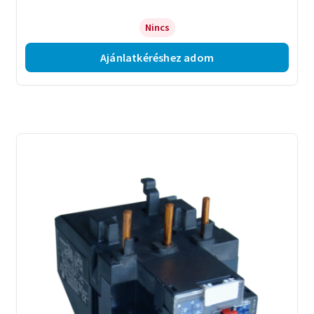
Nincs
Ajánlatkéréshez adom