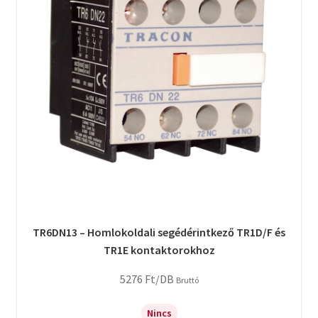
TR6DN13 – Homlokoldali segédérintkező TR1D/F és
TR1E kontaktorokhoz
5276
Ft
/DB
Bruttó
Nincs