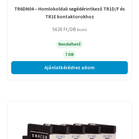
TR6DN04 – Homlokoldali segédérintkező TR1D/F és
TR1E kontaktorokhoz
5620
Ft
/DB
Bruttó
Rendelhető
7 DB
Ajánlatkéréshez adom