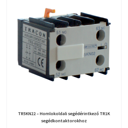
TR5KN22 – Homlokoldali segédérintkező TR1K
segédkontaktorokhoz