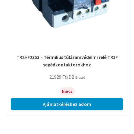
TR2HF2353 – Termikus túláramvédelmi relé TR1F
segédkontaktorokhoz
21929
Ft
/DB
Bruttó
Nincs
Ajánlatkéréshez adom