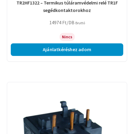
TR2HF1322 – Termikus túláramvédelmi relé TR1F
segédkontaktorokhoz
14974
Ft
/DB
Bruttó
Nincs
Ajánlatkéréshez adom