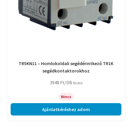
TR5KN11 – Homlokoldali segédérintkező TR1K
segédkontaktorokhoz
3948
Ft
/DB
Bruttó
Nincs
Ajánlatkéréshez adom