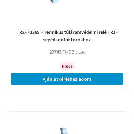
TR2HF3365 – Termikus túláramvédelmi relé TR1F
segédkontaktorokhoz
29743
Ft
/DB
Bruttó
Nincs
Ajánlatkéréshez adom