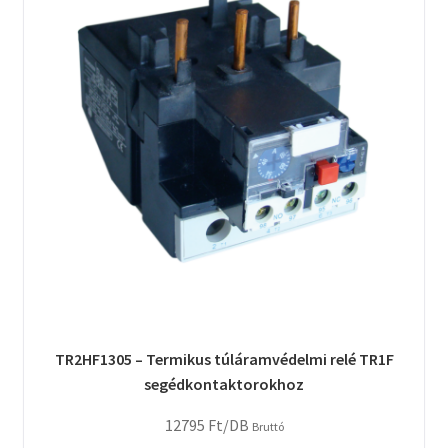
TR2HF1305 – Termikus túláramvédelmi relé TR1F
segédkontaktorokhoz
12795
Ft
/DB
Bruttó