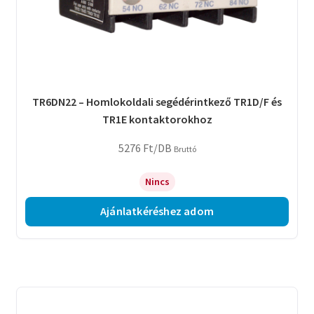
TR6DN22 – Homlokoldali segédérintkező TR1D/F és
TR1E kontaktorokhoz
5276
Ft
/DB
Bruttó
Nincs
Ajánlatkéréshez adom