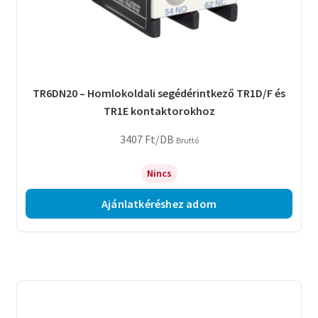
TR6DN20 – Homlokoldali segédérintkező TR1D/F és
TR1E kontaktorokhoz
3407
Ft
/DB
Bruttó
Nincs
Ajánlatkéréshez adom