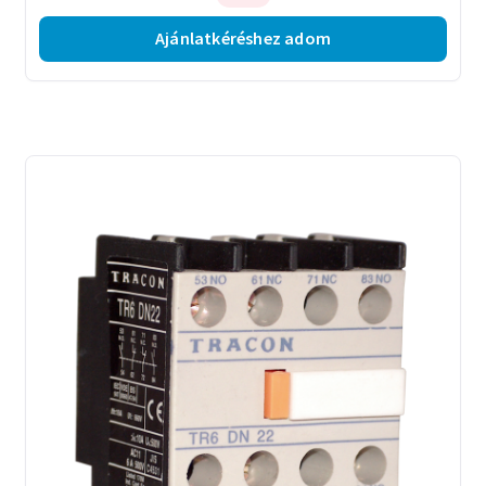
Ajánlatkéréshez adom