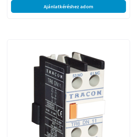
Ajánlatkéréshez adom