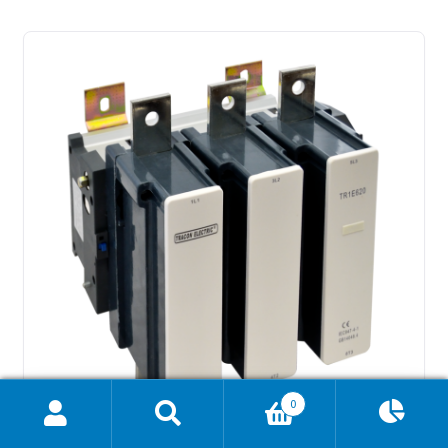
0
Ajánlatkosár
0