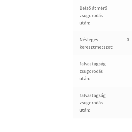
Belső átmérő
zsugorodás
után:
Névleges
0 
keresztmetszet:
falvastagság
zsugorodás
után:
falvastagság
zsugorodás
után: