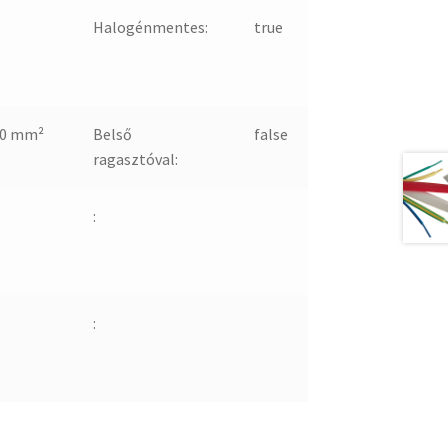
Halogénmentes:
true
-0 mm²
Belső
false
ragasztóval:
:
: