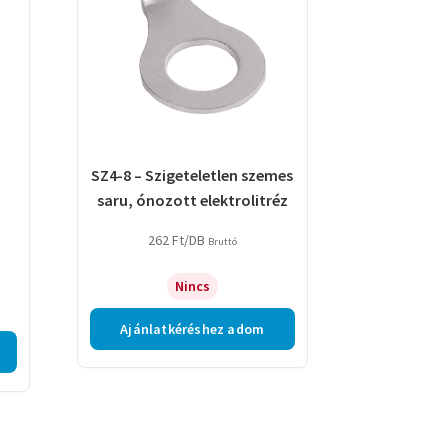
SZ4-8 – Szigeteletlen szemes
saru, ónozott elektrolitréz
262
Ft
/DB
Bruttó
Nincs
Ajánlatkéréshez adom