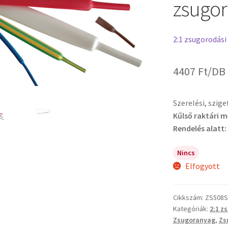
zsugor
2:1 zsugorodási
4407
Ft
/DB
Szerelési, szig
Kűlső raktári 
Rendelés alatt:
Nincs
Elfogyott
Cikkszám:
ZS508
Kategóriák:
2:1 z
Zsugoranyag
,
Zs