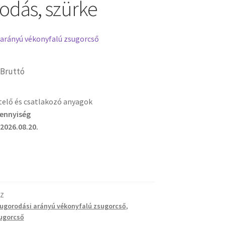
odás, szürke
 arányú vékonyfalú zsugorcső
Bruttó
etelő és csatlakozó anyagok
mennyiség
 2026.08.20.
SZ
sugorodási arányú vékonyfalú zsugorcső
,
ugorcső