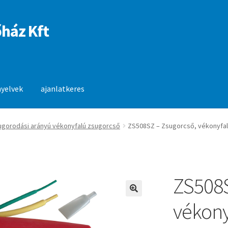
ház Kft
nyelvek
ajanlatkeres
anlatkeres
sugorodási arányú vékonyfalú zsugorcső
ZS508SZ – Zsugorcső, vékonyfal
ZS508S
🔍
vékony