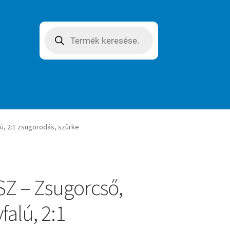
Products
search
ú, 2:1 zsugorodás, szürke
Z – Zsugorcső,
falú, 2:1