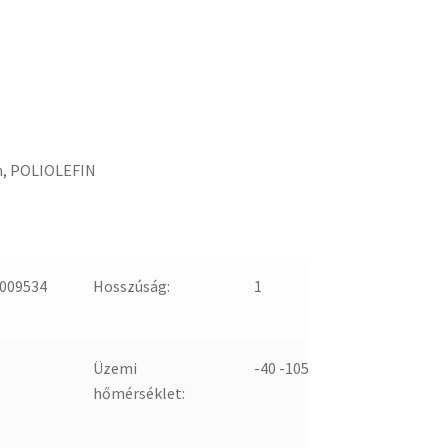
m, POLIOLEFIN
009534
Hosszúság:
1
Üzemi
-40 -105
hőmérséklet: