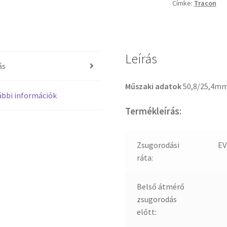
Címke:
Tracon
Leírás
ás
Műszaki adatok
50,8/25,4m
bbi információk
Termékleírás:
Zsugorodási
EV
ráta:
Belső átmérő
zsugorodás
előtt: