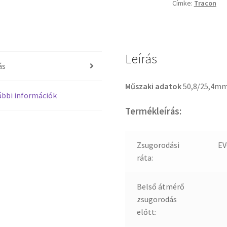
Címke:
Tracon
Leírás
ás
Műszaki adatok
50,8/25,4m
bbi információk
Termékleírás:
Zsugorodási
EV
ráta:
Belső átmérő
zsugorodás
előtt: