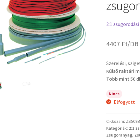
zsugor
2:1 zsugorodási
4407
Ft
/DB
Szerelési, szig
Kűlső raktári 
Több mint 50 d
Nincs
Elfogyott
Cikkszám:
ZS508B
Kategóriák:
2:1 z
Zsugoranyag
,
Zs