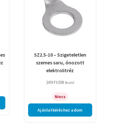
mes
SZ2.5-10 – Szigeteletlen
éz
szemes saru, ónozott
elektrolitréz
269
Ft
/DB
Bruttó
Nincs
Ajánlatkéréshez adom