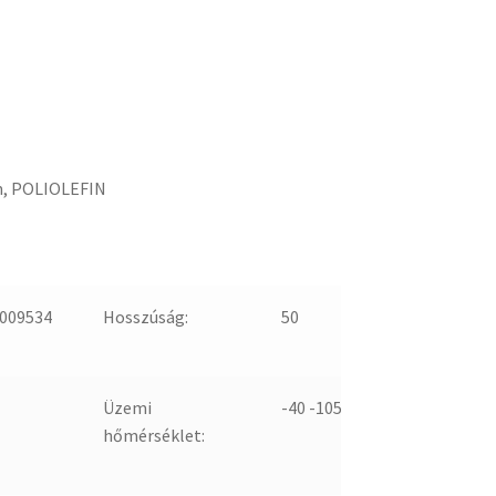
m, POLIOLEFIN
009534
Hosszúság:
50
Üzemi
-40 -105
hőmérséklet: