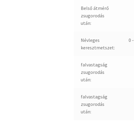
Belső átmérő
zsugorodás
után:
Névleges
0 
keresztmetszet:
falvastagság
zsugorodás
után:
falvastagság
zsugorodás
után: