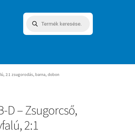
Products
search
lú, 2:1 zsugorodás, barna, dobon
-D – Zsugorcső,
falú, 2:1