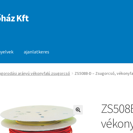
ház Kft
nyelvek
ajanlatkeres
anlatkeres
sugorodási arányú vékonyfalú zsugorcső
ZS508B-D – Zsugorcső, vékonyfa
ZS508B
🔍
vékony