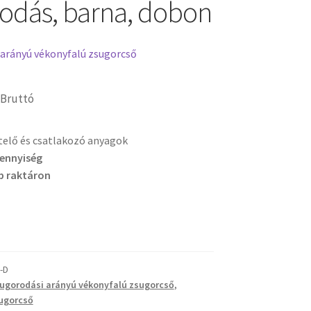
odás, barna, dobon
 arányú vékonyfalú zsugorcső
Bruttó
etelő és csatlakozó anyagok
mennyiség
b raktáron
-D
sugorodási arányú vékonyfalú zsugorcső
,
ugorcső