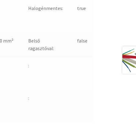
Halogénmentes:
true
-0 mm²
Belső
false
ragasztóval:
:
: