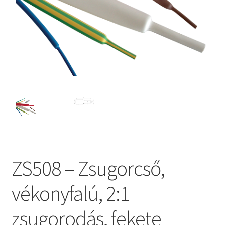
ZS508 – Zsugorcső,
vékonyfalú, 2:1
zsugorodás, fekete