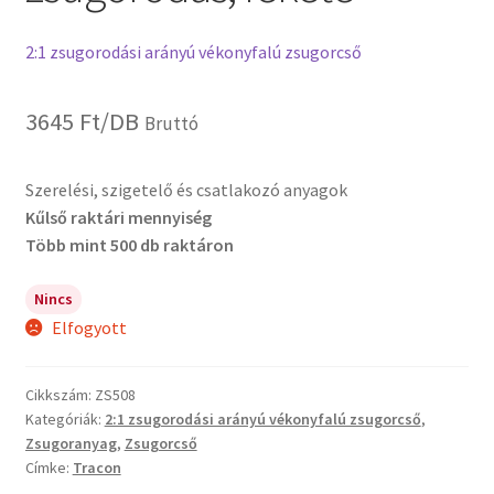
2:1 zsugorodási arányú vékonyfalú zsugorcső
3645
Ft
/DB
Bruttó
Szerelési, szigetelő és csatlakozó anyagok
Kűlső raktári mennyiség
Több mint 500 db raktáron
Nincs
Elfogyott
Cikkszám:
ZS508
Kategóriák:
2:1 zsugorodási arányú vékonyfalú zsugorcső
,
Zsugoranyag
,
Zsugorcső
Címke:
Tracon