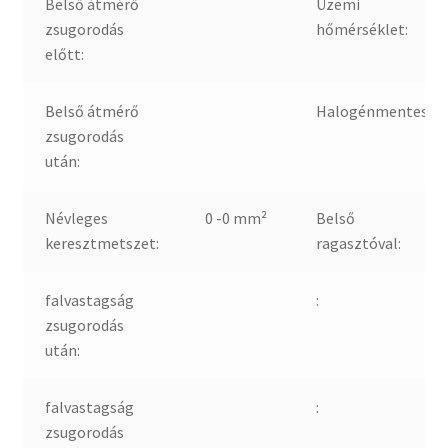
Belső átmérő
Üzemi
zsugorodás
hőmérséklet:
előtt:
Belső átmérő
Halogénmentes:
zsugorodás
után:
Névleges
0 -0 mm²
Belső
keresztmetszet:
ragasztóval:
falvastagság
:
zsugorodás
után:
falvastagság
:
zsugorodás