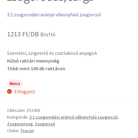
2:1 zsugorodási arányú vékonyfalú zsugorcső
1213
Ft
/DB
Bruttó
Szerelési, szigetelő és csatlakozó anyagok
Kűlső raktári mennyiség
Több mint 100 db raktáron
Nincs
Elfogyott
Cikkszám:
ZS190S
Kategóriák:
2:1 zsugorodási arányú vékonyfalú zsugorcső
,
Zsugoranyag
,
Zsugorcső
Címke:
Tracon