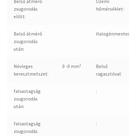
Belső átmérő
Üzemi
zsugorodás
hőmérséklet:
előtt:
Belső átmérő
Halogénmentes:
zsugorodás
után:
Névleges
0 -0 mm²
Belső
keresztmetszet:
ragasztóval:
falvastagság
:
zsugorodás
után:
falvastagság
:
zsugorodás