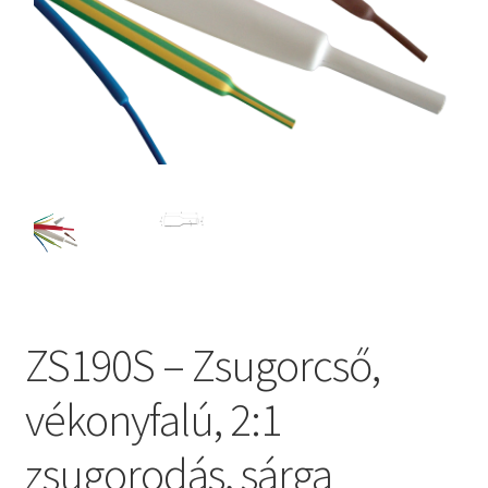
ZS190S – Zsugorcső,
vékonyfalú, 2:1
zsugorodás, sárga