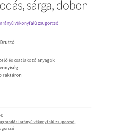
odás, sárga, dobon
 arányú vékonyfalú zsugorcső
Bruttó
etelő és csatlakozó anyagok
mennyiség
b raktáron
-D
sugorodási arányú vékonyfalú zsugorcső
,
ugorcső