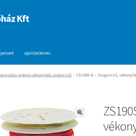
ház Kft
nyelvek
ajanlatkeres
anlatkeres
sugorodási arányú vékonyfalú zsugorcső
ZS190S-D – Zsugorcső, vékonyfa
ZS190S
🔍
vékony