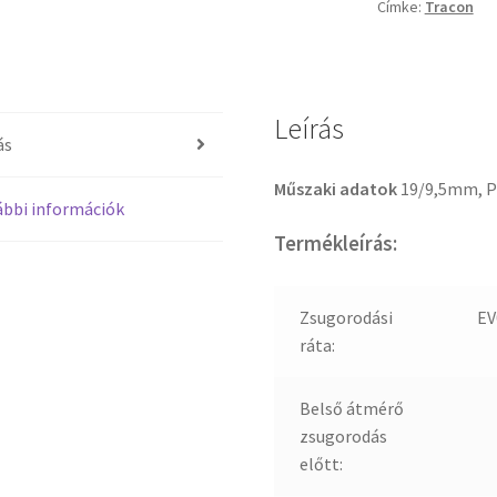
Címke:
Tracon
Leírás
ás
Műszaki adatok
19/9,5mm, 
bbi információk
Termékleírás:
Zsugorodási
EV
ráta:
Belső átmérő
zsugorodás
előtt: