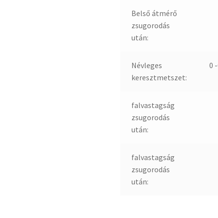
Belső átmérő
zsugorodás
után:
Névleges
0 
keresztmetszet:
falvastagság
zsugorodás
után:
falvastagság
zsugorodás
után: