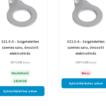
SZ1.5-5 – Szigeteletlen
SZ2.5-6 – Szigeteletlen
szemes saru, ónozott
szemes saru, ónozott
elektrolitréz
elektrolitréz
69
Ft
/DB
169
Ft
/DB
Bruttó
Bruttó
Rendelhető
Nincs
14100 DB
Ajánlatkéréshez adom
Ajánlatkéréshez adom