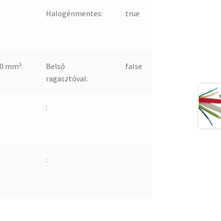
Halogénmentes:
true
-0 mm²
Belső
false
ragasztóval:
:
: