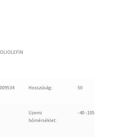
POLIOLEFIN
009534
Hosszúság:
50
Üzemi
-40 -105
hőmérséklet: