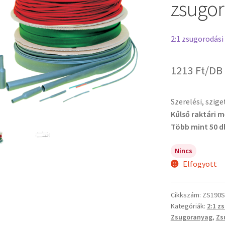
zsugor
2:1 zsugorodási
1213
Ft
/DB
Szerelési, szig
Kűlső raktári 
Több mint 50 d
Nincs
Elfogyott
Cikkszám:
ZS190S
Kategóriák:
2:1 z
Zsugoranyag
,
Zs