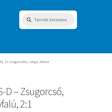
Products
search
lú, 2:1 zsugorodás, sárga, dobon
-D – Zsugorcső,
falú, 2:1