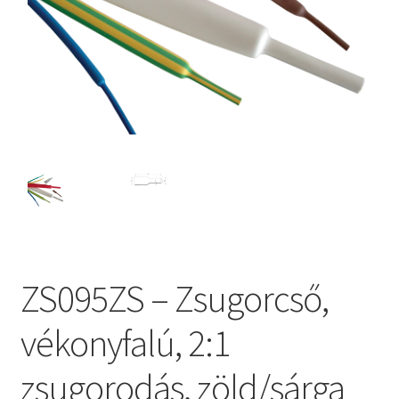
ZS095ZS – Zsugorcső,
vékonyfalú, 2:1
zsugorodás, zöld/sárga