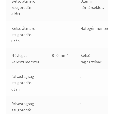
Belső átmérő
Üzemi
zsugorodás
hőmérséklet:
előtt:
Belső átmérő
Halogénmentes:
zsugorodás
után:
Névleges
0 -0 mm²
Belső
keresztmetszet:
ragasztóval:
falvastagság
:
zsugorodás
után:
falvastagság
:
zsugorodás