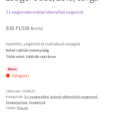
2:1 zsugorodási arányú vékonyfalú zsugorcső
836
Ft
/DB
Bruttó
Szerelési, szigetelő és csatlakozó anyagok
Kűlső raktári mennyiség
Több mint 1000 db raktáron
Nincs
Elfogyott
Cikkszám:
ZS095ZS
Kategóriák:
2:1 zsugorodási arányú vékonyfalú zsugorcső
,
Zsugoranyag
,
Zsugorcső
Címke:
Tracon