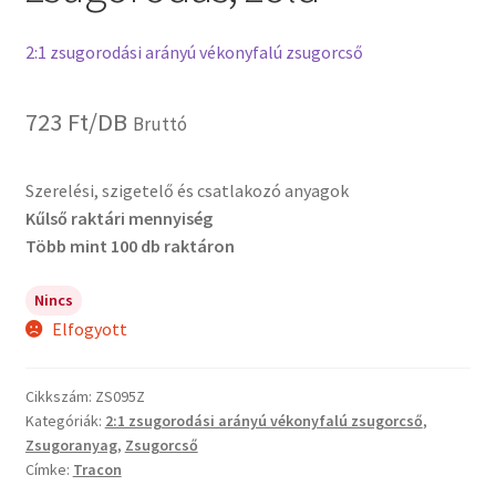
2:1 zsugorodási arányú vékonyfalú zsugorcső
723
Ft
/DB
Bruttó
Szerelési, szigetelő és csatlakozó anyagok
Kűlső raktári mennyiség
Több mint 100 db raktáron
Nincs
Elfogyott
Cikkszám:
ZS095Z
Kategóriák:
2:1 zsugorodási arányú vékonyfalú zsugorcső
,
Zsugoranyag
,
Zsugorcső
Címke:
Tracon