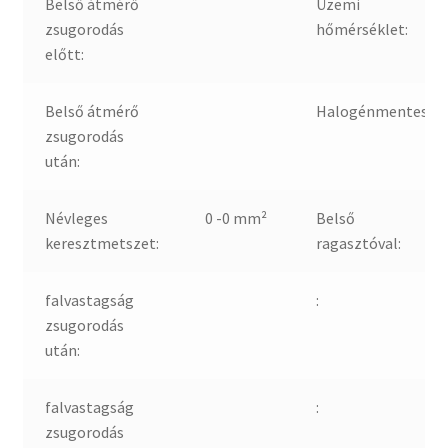
Belső átmérő
Üzemi
zsugorodás
hőmérséklet:
előtt:
Belső átmérő
Halogénmentes:
zsugorodás
után:
Névleges
0 -0 mm²
Belső
keresztmetszet:
ragasztóval:
falvastagság
:
zsugorodás
után:
falvastagság
:
zsugorodás