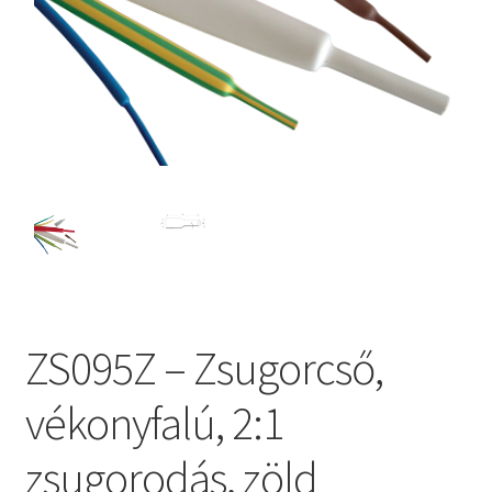
ZS095Z – Zsugorcső,
vékonyfalú, 2:1
zsugorodás, zöld