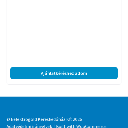
Ajánlatkéréshez adom
© Eelektrogold Kereskedőház Kft 2026
Adatvédelmi irányelvek
Built with WooCommerce
.