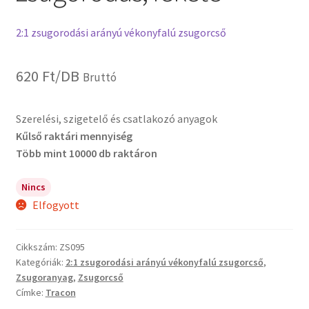
2:1 zsugorodási arányú vékonyfalú zsugorcső
620
Ft
/DB
Bruttó
Szerelési, szigetelő és csatlakozó anyagok
Kűlső raktári mennyiség
Több mint 10000 db raktáron
Nincs
Elfogyott
Cikkszám:
ZS095
Kategóriák:
2:1 zsugorodási arányú vékonyfalú zsugorcső
,
Zsugoranyag
,
Zsugorcső
Címke:
Tracon