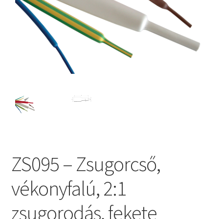
ZS095 – Zsugorcső,
vékonyfalú, 2:1
zsugorodás, fekete