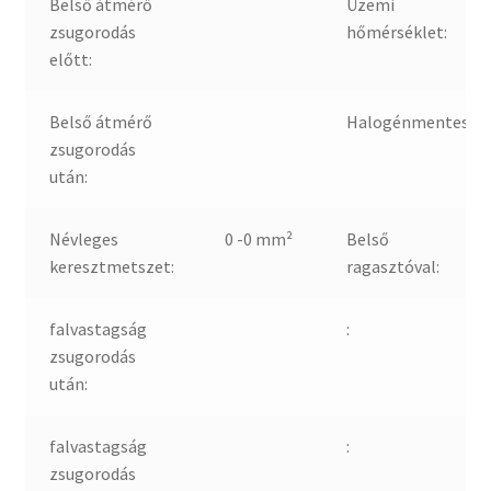
Belső átmérő
Üzemi
zsugorodás
hőmérséklet:
előtt:
Belső átmérő
Halogénmentes:
zsugorodás
után:
Névleges
0 -0 mm²
Belső
keresztmetszet:
ragasztóval:
falvastagság
:
zsugorodás
után:
falvastagság
:
zsugorodás