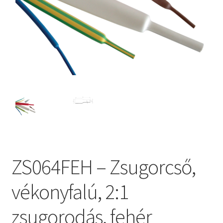
ZS064FEH – Zsugorcső,
vékonyfalú, 2:1
zsugorodás, fehér