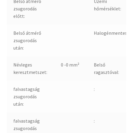
Belső átmérő
Üzemi
zsugorodás
hőmérséklet:
előtt:
Belső átmérő
Halogénmentes:
zsugorodás
után:
Névleges
0 -0 mm²
Belső
keresztmetszet:
ragasztóval:
falvastagság
:
zsugorodás
után:
falvastagság
:
zsugorodás