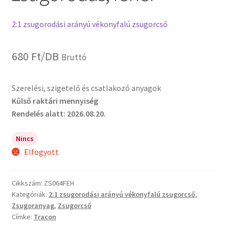
2:1 zsugorodási arányú vékonyfalú zsugorcső
680
Ft
/DB
Bruttó
Szerelési, szigetelő és csatlakozó anyagok
Kűlső raktári mennyiség
Rendelés alatt: 2026.08.20.
Nincs
Elfogyott
Cikkszám:
ZS064FEH
Kategóriák:
2:1 zsugorodási arányú vékonyfalú zsugorcső
,
Zsugoranyag
,
Zsugorcső
Címke:
Tracon