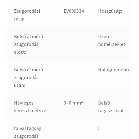
Zsugorodási
EV009534
Hosszúság:
ráta:
Belső átmérő
Üzemi
zsugorodás
hőmérséklet:
előtt:
Belső átmérő
Halogénmentes:
zsugorodás
után:
Névleges
0 -0 mm²
Belső
keresztmetszet:
ragasztóval:
falvastagság
:
zsugorodás