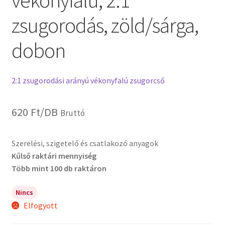
vékonyfalú, 2:1
zsugorodás, zöld/sárga,
dobon
2:1 zsugorodási arányú vékonyfalú zsugorcső
620
Ft
/DB
Bruttó
Szerelési, szigetelő és csatlakozó anyagok
Kűlső raktári mennyiség
Több mint 100 db raktáron
Nincs
Elfogyott