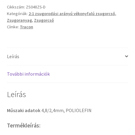
Cikkszám:
ZS048ZS-D
Kategóriák:
2:1 zsugorodási arányú vékonyfalú zsugorcső
,
Zsugoranyag
,
Zsugorcső
Címke:
Tracon
Leírás
További információk
Leírás
Műszaki adatok
4,8/2,4mm, POLIOLEFIN
Termékleírás: