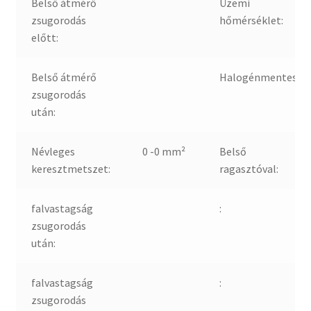
Belső átmérő
Üzemi
zsugorodás
hőmérséklet:
előtt:
Belső átmérő
Halogénmentes:
zsugorodás
után:
Névleges
0 -0 mm²
Belső
keresztmetszet:
ragasztóval:
falvastagság
:
zsugorodás
után:
falvastagság
:
zsugorodás