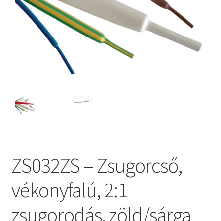
ZS032ZS – Zsugorcső,
vékonyfalú, 2:1
zsugorodás, zöld/sárga