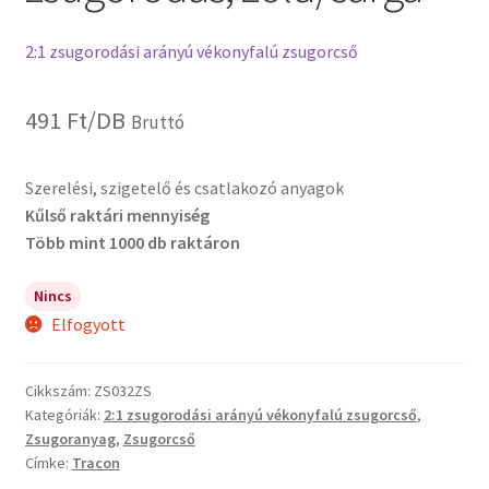
2:1 zsugorodási arányú vékonyfalú zsugorcső
491
Ft
/DB
Bruttó
Szerelési, szigetelő és csatlakozó anyagok
Kűlső raktári mennyiség
Több mint 1000 db raktáron
Nincs
Elfogyott
Cikkszám:
ZS032ZS
Kategóriák:
2:1 zsugorodási arányú vékonyfalú zsugorcső
,
Zsugoranyag
,
Zsugorcső
Címke:
Tracon