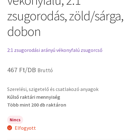
vékonyfalú, 2:1
zsugorodás, zöld/sárga,
dobon
2:1 zsugorodási arányú vékonyfalú zsugorcső
467
Ft
/DB
Bruttó
Szerelési, szigetelő és csatlakozó anyagok
Kűlső raktári mennyiség
Több mint 200 db raktáron
Nincs
Elfogyott