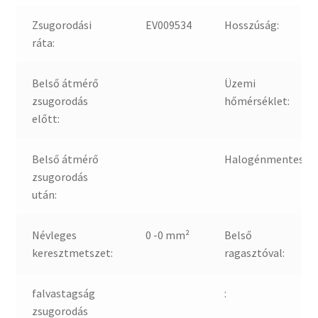
Zsugorodási
EV009534
Hosszúság:
ráta:
Belső átmérő
Üzemi
zsugorodás
hőmérséklet:
előtt:
Belső átmérő
Halogénmentes:
zsugorodás
után:
Névleges
0 -0 mm²
Belső
keresztmetszet:
ragasztóval:
falvastagság
:
zsugorodás