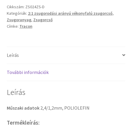
Cikkszám:
ZS024ZS-D
Kategóriák:
2:1 zsugorodási arányú vékonyfalú zsugorcső
,
Zsugoranyag
,
Zsugorcső
Címke:
Tracon
Leírás
További információk
Leírás
Műszaki adatok
2,4/1,2mm, POLIOLEFIN
Termékleírás: