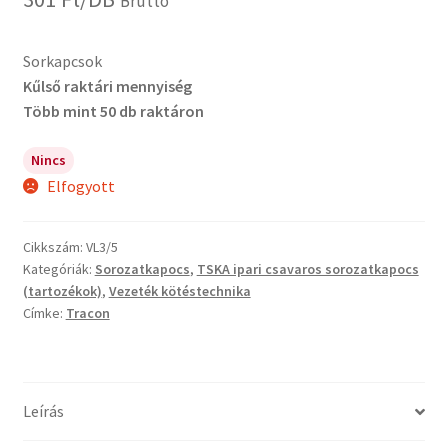
Bruttó
Sorkapcsok
Kűlső raktári mennyiség
Több mint 50 db raktáron
Nincs
Elfogyott
Cikkszám:
VL3/5
Kategóriák:
Sorozatkapocs
,
TSKA ipari csavaros sorozatkapocs
(tartozékok)
,
Vezeték kötéstechnika
Címke:
Tracon
Leírás