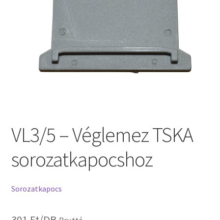
VL3/5 – Véglemez TSKA
sorozatkapocshoz
Sorozatkapocs
301
Ft
/DB