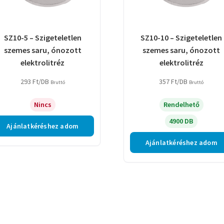
SZ10-5 – Szigeteletlen
SZ10-10 – Szigeteletlen
szemes saru, ónozott
szemes saru, ónozott
elektrolitréz
elektrolitréz
293
Ft
/DB
357
Ft
/DB
Bruttó
Bruttó
Nincs
Rendelhető
4900 DB
Ajánlatkéréshez adom
Ajánlatkéréshez adom