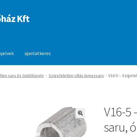
ház Kft
nyelvek
ajanlatkeres
anlatkeres
tlen saru és toldóhüvely
Szigeteletlen villás lemezsaru
V16-5 – Szigetel
V16-5 –
🔍
saru, ó