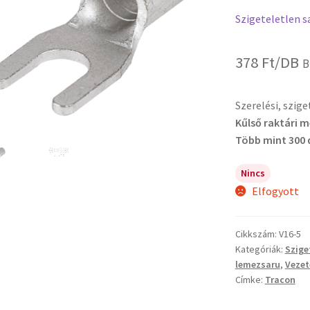
Szigeteletlen s
378
Ft
/DB
B
Szerelési, szig
Kűlső raktári 
Több mint 300 
Nincs
Elfogyott
Cikkszám:
V16-5
Kategóriák:
Szige
lemezsaru
,
Vezet
Címke:
Tracon