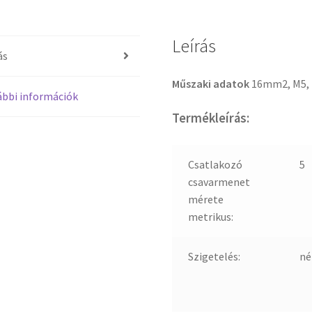
Leírás
ás
Műszaki adatok
16mm2, M5,
bbi információk
Termékleírás:
Csatlakozó
5
csavarmenet
mérete
metrikus:
Szigetelés:
né