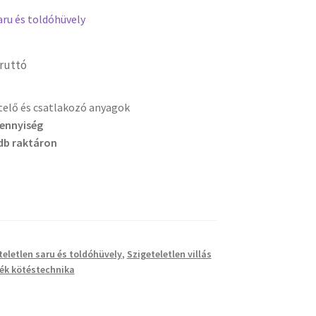
aru és toldóhüvely
ruttó
etelő és csatlakozó anyagok
mennyiség
db raktáron
teletlen saru és toldóhüvely
,
Szigeteletlen villás
ék kötéstechnika