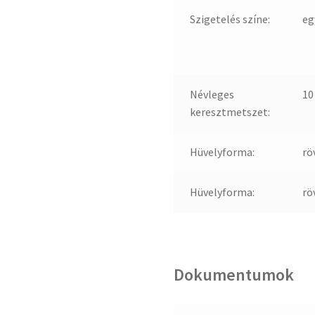
Szigetelés színe:
eg
Névleges
10
keresztmetszet:
Hüvelyforma:
rö
Hüvelyforma:
rö
Dokumentumok