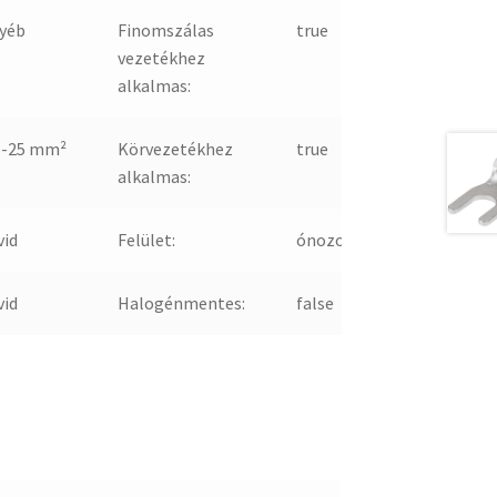
yéb
Finomszálas
true
vezetékhez
alkalmas:
 -25 mm²
Körvezetékhez
true
alkalmas:
vid
Felület:
ónozott
vid
Halogénmentes:
false