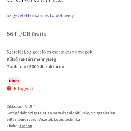
Szigeteletlen saru és toldóhüvely
56
Ft
/DB
Bruttó
Szerelési, szigetelő és csatlakozó anyagok
Kűlső raktári mennyiség
Több mint 5000 db raktáron
Nincs
Elfogyott
Cikkszám:
V1.5-4
Kategóriák:
Szigeteletlen saru és toldóhüvely
,
Szigeteletlen
villás lemezsaru
,
Vezeték kötéstechnika
Címke:
Tracon