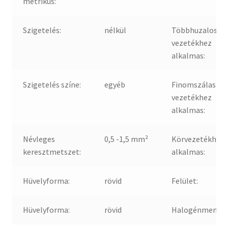
metrikus:
Szigetelés:
nélkül
Többhuzalos
vezetékhez
alkalmas:
Szigetelés színe:
egyéb
Finomszálas
vezetékhez
alkalmas:
Névleges
0,5 -1,5 mm²
Körvezetékhez
keresztmetszet:
alkalmas:
Hüvelyforma:
rövid
Felület:
Hüvelyforma:
rövid
Halogénmentes