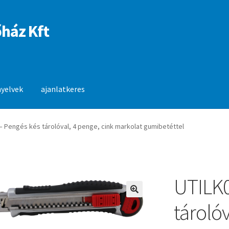
ház Kft
nyelvek
ajanlatkeres
anlatkeres
– Pengés kés tárolóval, 4 penge, cink markolat gumibetéttel
UTILK0
🔍
tárolóv