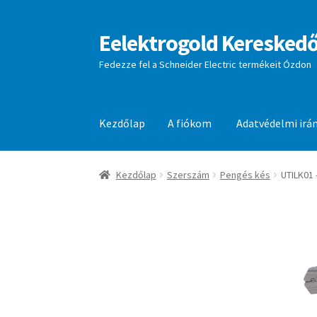
Eelektrogold Kereskedő
Ugrás
Kilépés
a
a
Fedezze fel a Schneider Electric termékeit Ózdon
navigációhoz
tartalomba
Kezdőlap
A fiókom
Adatvédelmi irá
Kezdőlap
A fiókom
Adatvédelmi irányelvek
aj
Kezdőlap
Szerszám
Pengés kés
UTILK01 