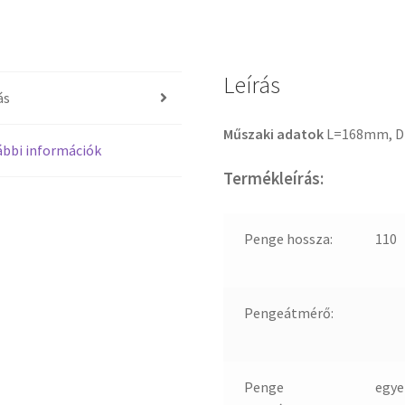
Leírás
ás
Műszaki adatok
L=168mm, 
bbi információk
Termékleírás:
Penge hossza:
110
Pengeátmérő:
Penge
egye