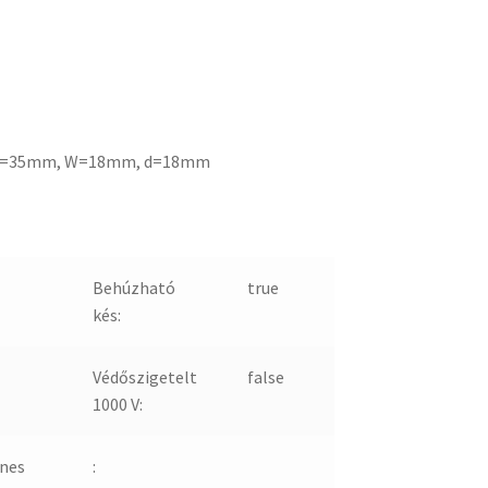
D=35mm, W=18mm, d=18mm
Behúzható
true
kés:
Védőszigetelt
false
1000 V:
nes
: