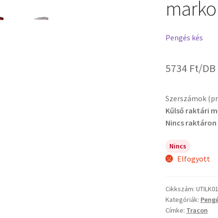
markol
Pengés kés
5734
Ft
/DB
Szerszámok (pré
Kűlső raktári 
Nincs raktáron
Nincs
Elfogyott
Cikkszám:
UTILK0
Kategóriák:
Pengé
Címke:
Tracon