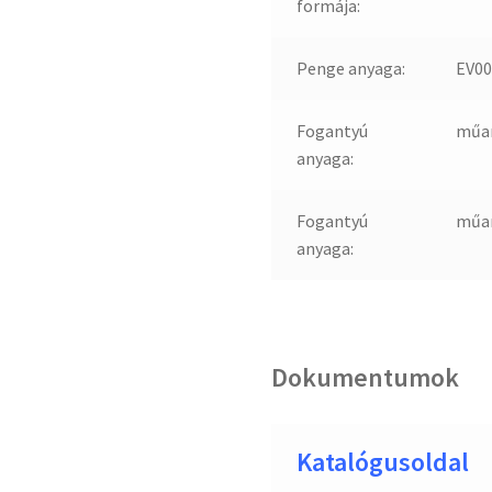
formája:
Penge anyaga:
EV00
Fogantyú
műa
anyaga:
Fogantyú
műa
anyaga:
Dokumentumok
Katalógusoldal