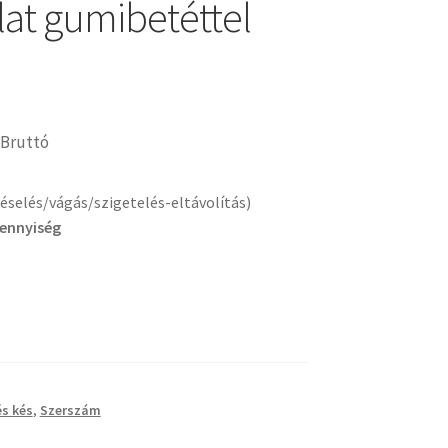
at gumibetéttel
Bruttó
selés/vágás/szigetelés-eltávolítás)
mennyiség
1
s kés
,
Szerszám