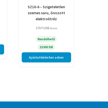
SZ10-6 – Szigeteletlen
szemes saru, ónozott
elektrolitréz
270
Ft
/DB
Bruttó
Rendelhető
15300 DB
Ajánlatkéréshez adom