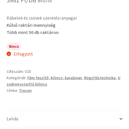
3981
Ft
/DB
Bruttó
Kábelek és csövek szerelési anyagai
Kűlső raktári mennyiség
Több mint 50 db raktáron
Nincs
Elfogyott
Cikkszám:
U25
Kategóriák:
Fém feszítő, bilincs, karabiner
,
Rögzítéstechnika
,
U
sodronyszorító bilincs
Címke:
Tracon
Leírás