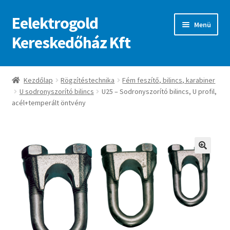
Eelektrogold
Ugrás
Kilépés
Menü
a
a
Kereskedőház Kft
navigációhoz
tartalomba
Kezdőlap
Kezdőlap
Rögzítéstechnika
Fém feszítő, bilincs, karabiner
U sodronyszorító bilincs
U25 – Sodronyszorító bilincs, U profil,
A fiókom
acél+temperált öntvény
Adatvédelmi irányelvek
ajanlatkeres
🔍