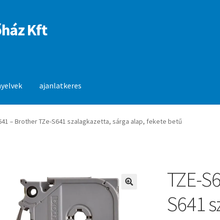
ház Kft
nyelvek
ajanlatkeres
anlatkeres
641 – Brother TZe-S641 szalagkazetta, sárga alap, fekete betű
TZE-S6
🔍
S641 s