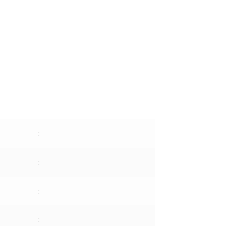
:
:
:
: