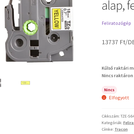
alap, 
Feliratozógép
13737
Ft
/D
Kűlső raktári 
Nincs raktáron
Nincs
Elfogyott
Cikkszám:
TZE-S6
Kategóriák:
Felir
Címke:
Tracon