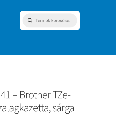
Products
search
41 – Brother TZe-
zalagkazetta, sárga