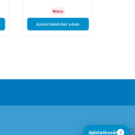
Nincs
Ajánlatkéréshez adom
Ajánlatkosár
0