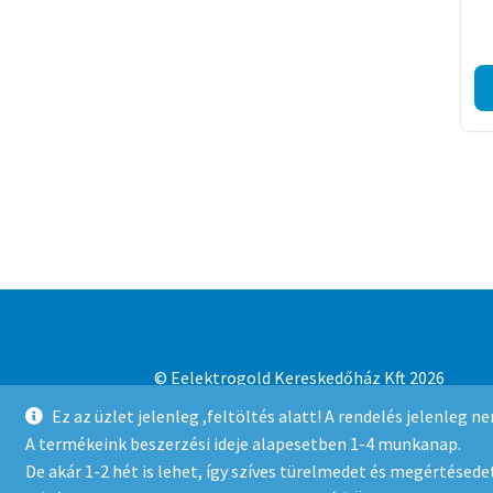
© Eelektrogold Kereskedőház Kft 2026
Adatvédelmi irányelvek
Built with WooCo
Ez az üzlet jelenleg ,feltöltés alatt! A rendelés jelenleg 
A termékeink beszerzési ideje alapesetben 1-4 munkanap.
De akár 1-2 hét is lehet, így szíves türelmedet és megértésedet