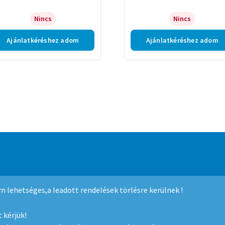
Nincs
Nincs
Ajánlatkéréshez adom
Ajánlatkéréshez adom
mmerce
.
nem lehetséges,a leadott rendelések törlésre kerülnek !
 kérjük!