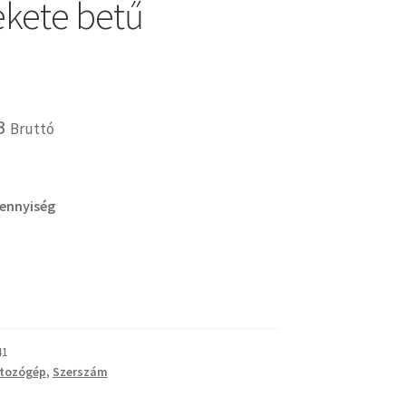
fekete betű
B
Bruttó
mennyiség
41
atozógép
,
Szerszám