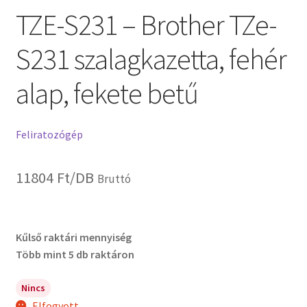
TZE-S231 – Brother TZe-
S231 szalagkazetta, fehér
alap, fekete betű
Feliratozógép
11804
Ft
/DB
Bruttó
Kűlső raktári mennyiség
Több mint 5 db raktáron
Nincs
Elfogyott