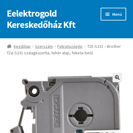
Eelektrogold
Ugrás
Kilépés
Menü
a
a
Kereskedőház Kft
navigációhoz
tartalomba
Kezdőlap
Kezdőlap
Szerszám
Feliratozógép
TZE-S231 – Brother
TZe-S231 szalagkazetta, fehér alap, fekete betű
A fiókom
Adatvédelmi irányelvek
ajanlatkeres
🔍