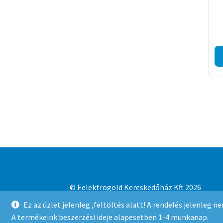
© Eelektrogold Kereskedőház Kft 2026
Adatvédelmi irányelvek
Built with WooCo
Ez az üzlet jelenleg ,feltöltés alatt! A rendelés jelenleg 
A termékeink beszerzési ideje alapesetben 1-4 munkanap.