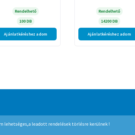
Rendelhető
Rendelhető
100 DB
14200 DB
Ajánlatkéréshez adom
Ajánlatkéréshez adom
mmerce
.
nem lehetséges,a leadott rendelések törlésre kerülnek !