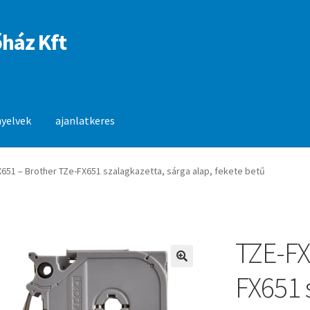
ház Kft
nyelvek
ajanlatkeres
anlatkeres
X651 – Brother TZe-FX651 szalagkazetta, sárga alap, fekete betű
TZE-FX
🔍
FX651 