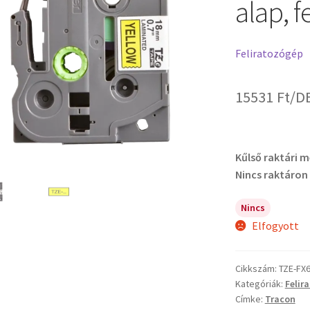
alap, 
Feliratozógép
15531
Ft
/D
Kűlső raktári 
Nincs raktáron
Nincs
Elfogyott
Cikkszám:
TZE-FX
Kategóriák:
Felir
Címke:
Tracon