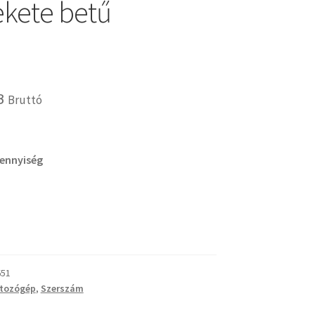
fekete betű
B
Bruttó
mennyiség
651
atozógép
,
Szerszám