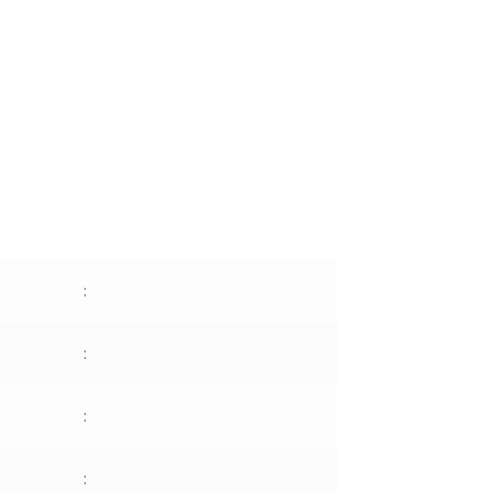
:
:
:
: