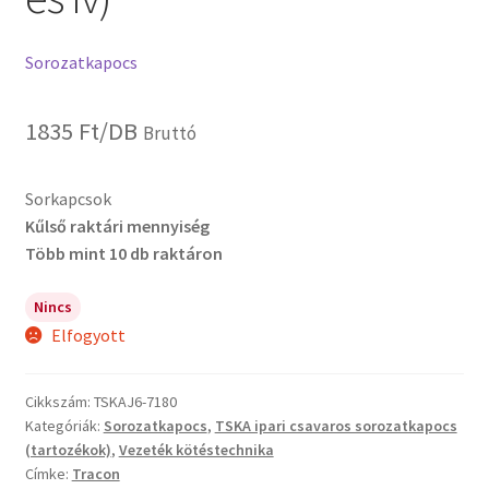
Sorozatkapocs
1835
Ft
/DB
Bruttó
Sorkapcsok
Kűlső raktári mennyiség
Több mint 10 db raktáron
Nincs
Elfogyott
Cikkszám:
TSKAJ6-7180
Kategóriák:
Sorozatkapocs
,
TSKA ipari csavaros sorozatkapocs
(tartozékok)
,
Vezeték kötéstechnika
Címke:
Tracon