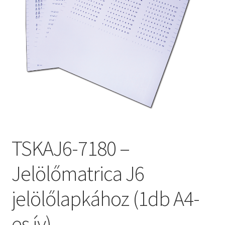
TSKAJ6-7180 –
Jelölőmatrica J6
jelölőlapkához (1db A4-
es ív)