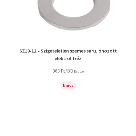
SZ10-12 – Szigeteletlen szemes saru, ónozott
elektrolitréz
363
Ft
/DB
Bruttó
Nincs