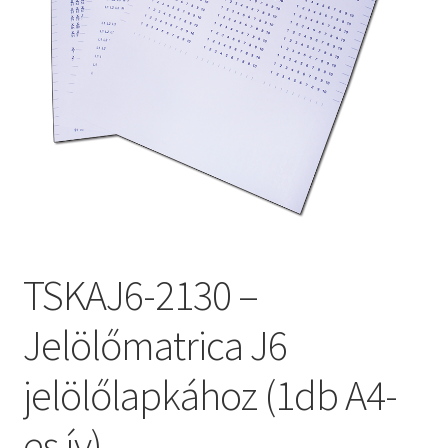
TSKAJ6-2130 –
Jelölőmatrica J6
jelölőlapkához (1db A4-
es ív)