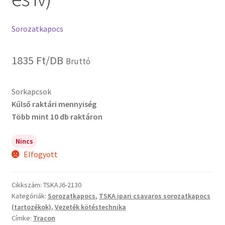
Sorozatkapocs
1835
Ft
/DB
Bruttó
Sorkapcsok
Kűlső raktári mennyiség
Több mint 10 db raktáron
Nincs
Elfogyott
Cikkszám:
TSKAJ6-2130
Kategóriák:
Sorozatkapocs
,
TSKA ipari csavaros sorozatkapocs
(tartozékok)
,
Vezeték kötéstechnika
Címke:
Tracon