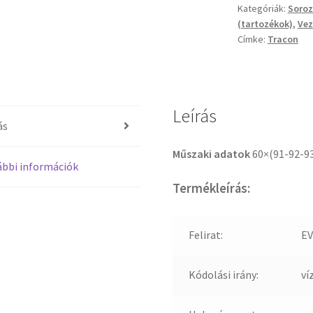
Kategóriák:
Soro
(tartozékok)
,
Vez
Címke:
Tracon
Leírás
ás
Műszaki adatok
60×(91-92-9
bbi információk
Termékleírás:
Felirat:
EV
Kódolási irány:
ví