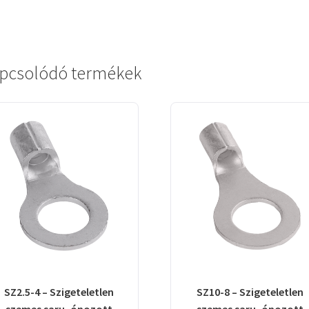
pcsolódó termékek
SZ2.5-4 – Szigeteletlen
SZ10-8 – Szigeteletlen
szemes saru, ónozott
szemes saru, ónozott