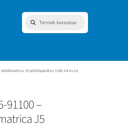
Products
search
Jelölőmatrica J5 jelölőlapkához (1db A4-es ív)
5-91100 –
matrica J5