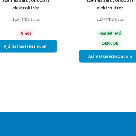
elektrolitréz
elektrolitréz
126
Ft
/DB
329
Ft
/DB
Bruttó
Bruttó
Nincs
Rendelhető
14200 DB
Ajánlatkéréshez adom
Ajánlatkéréshez adom