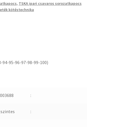
zatkapocs
,
TSKA ipari csavaros sorozatkapocs
eték kötéstechnika
3-94-95-96-97-98-99-100)
003688
:
zszintes
: