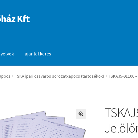
ház Kft
nyelvek
ajanlatkeres
anlatkeres
apocs
TSKA ipari csavaros sorozatkapocs (tartozékok)
TSKAJ5-91100 – 
TSKAJ
🔍
Jelölő