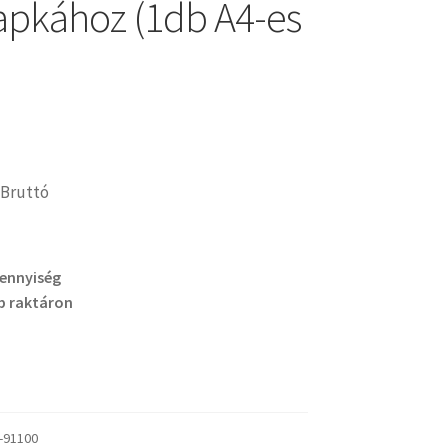
lapkához (1db A4-es
Bruttó
mennyiség
b raktáron
-91100