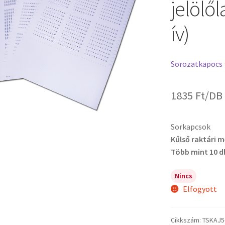
jelölő
ív)
Sorozatkapocs
1835
Ft
/DB
Sorkapcsok
Kűlső raktári 
Több mint 10 d
Nincs
Elfogyott
Cikkszám:
TSKAJ5