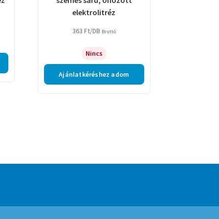
elektrolitréz
363
Ft
/DB
Bruttó
Nincs
Ajánlatkéréshez adom