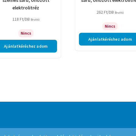
elektrolitréz
262
Ft
/DB
Bruttó
118
Ft
/DB
Bruttó
Nincs
Nincs
Ajánlatkéréshez adom
Ajánlatkéréshez adom
mmerce
.