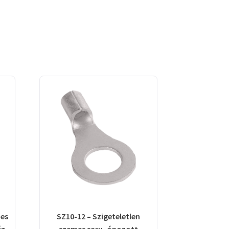
mes
SZ10-12 – Szigeteletlen
éz
szemes saru, ónozott