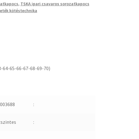
zatkapocs
,
TSKA ipari csavaros sorozatkapocs
eték kötéstechnika
3-64-65-66-67-68-69-70)
003688
:
zszintes
: