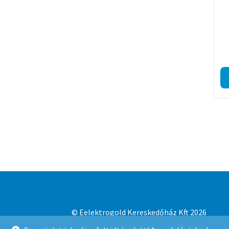
© Eelektrogold Kereskedőház Kft 2026
Adatvédelmi irányelvek
Built with WooCo