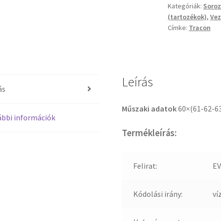
Kategóriák:
Soro
(tartozékok)
,
Vez
Címke:
Tracon
Leírás
ás
Műszaki adatok
60×(61-62-6
bbi információk
Termékleírás:
Felirat:
EV
Kódolási irány:
ví