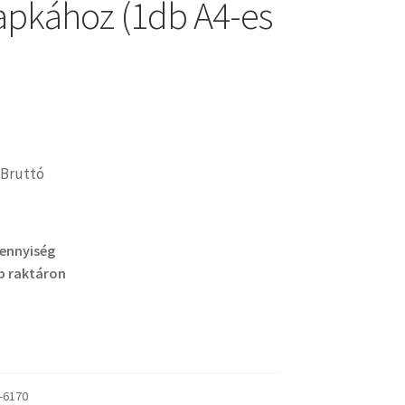
lapkához (1db A4-es
Bruttó
mennyiség
b raktáron
-6170