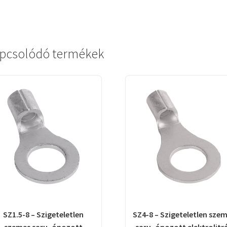
pcsolódó termékek
SZ1.5-8 – Szigeteletlen
SZ4-8 – Szigeteletlen sze
szemes saru, ónozott
saru, ónozott elektrolitr