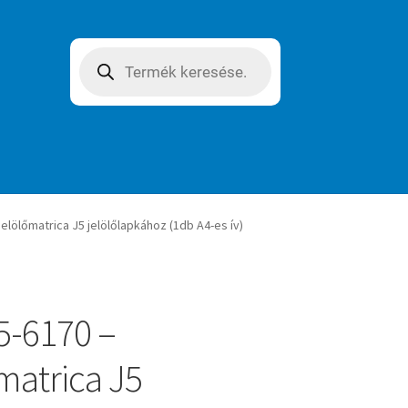
Products
search
elölőmatrica J5 jelölőlapkához (1db A4-es ív)
5-6170 –
matrica J5