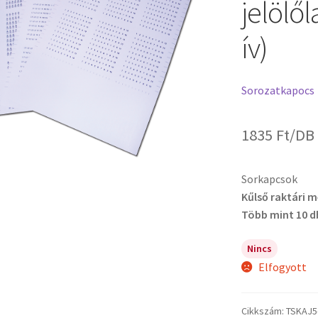
jelölő
ív)
Sorozatkapocs
1835
Ft
/DB
Sorkapcsok
Kűlső raktári 
Több mint 10 d
Nincs
Elfogyott
Cikkszám:
TSKAJ5