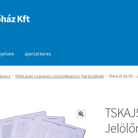
ház Kft
nyelvek
ajanlatkeres
anlatkeres
apocs
TSKA ipari csavaros sorozatkapocs (tartozékok)
TSKAJ5-6170 – J
TSKAJ
🔍
Jelölő