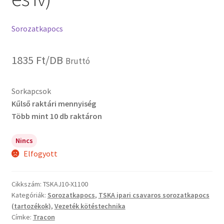
Sorozatkapocs
1835
Ft
/DB
Bruttó
Sorkapcsok
Kűlső raktári mennyiség
Több mint 10 db raktáron
Nincs
Elfogyott
Cikkszám:
TSKAJ10-X1100
Kategóriák:
Sorozatkapocs
,
TSKA ipari csavaros sorozatkapocs
(tartozékok)
,
Vezeték kötéstechnika
Címke:
Tracon