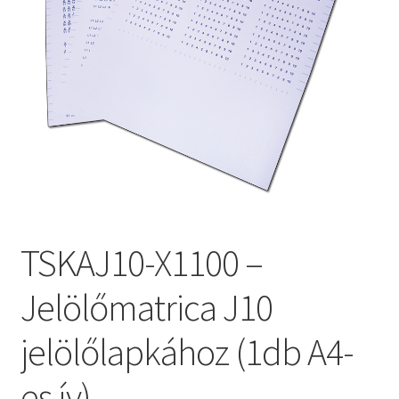
TSKAJ10-X1100 –
Jelölőmatrica J10
jelölőlapkához (1db A4-
es ív)